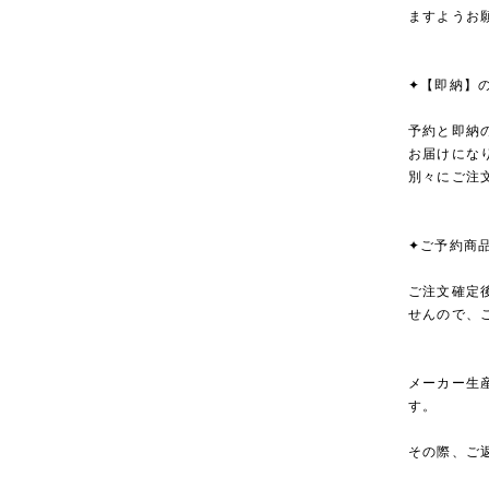
ますようお
✦【即納】
予約と即納
お届けにな
別々にご注
✦ご予約商
ご注文確定
せんので、
メーカー生
す。
その際、ご