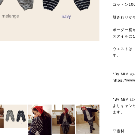
コットン1
肌ざわりが
ボーダー柄
スタイルに
ウエストは
す。
*By MiM
https://ww
*By Mi
よりキャン
ます。
▽素材