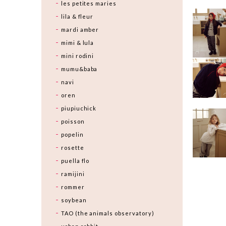
les petites maries
lila & fleur
mardi amber
mimi & lula
mini rodini
mumu&baba
navi
oren
piupiuchick
poisson
popelin
rosette
puella flo
ramijini
rommer
soybean
TAO (the animals observatory)