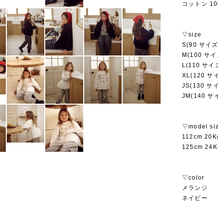
コットン 10
▽size
S(90 サイズ
M(100 サイ
L(110 サイ
XL(120 サ
JS(130 サ
JM(140 サ
▽model si
112cm 2
125cm 2
▽color
メランジ
ネイビー