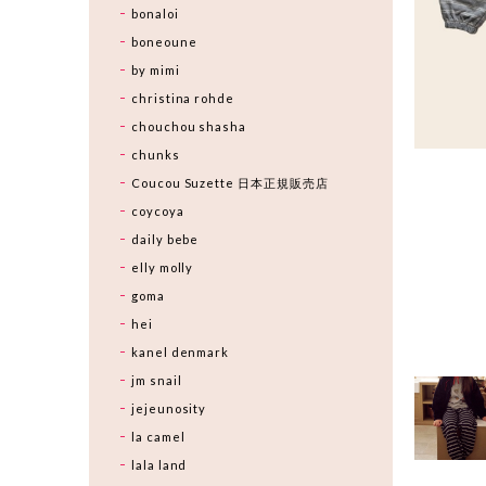
bonaloi
boneoune
by mimi
christina rohde
chouchou shasha
chunks
Coucou Suzette 日本正規販売店
coycoya
daily bebe
elly molly
goma
hei
kanel denmark
jm snail
jejeunosity
la camel
lala land