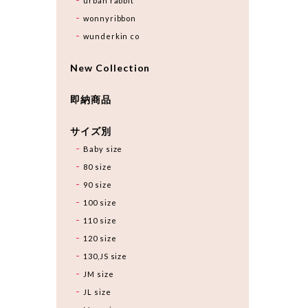
urban rabbit
wonnyribbon
wunderkin co
New Collection
即納商品
サイズ別
Baby size
80 size
90 size
100 size
110 size
120 size
130,JS size
JM size
JL size