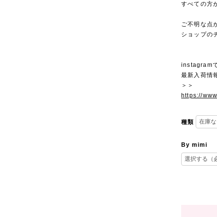
すべての方
ご不明な点
ショップの
instagra
最新入荷情
＞＞
https://ww
種類
By mimi