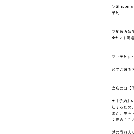
▽Shipping
予約
▽配送方法/
✤ヤマト宅急便
▽ご予約に
必ずご確認
当店には【
✦【予約】
注するため
また、生産
く場合もご
誠に恐れ入