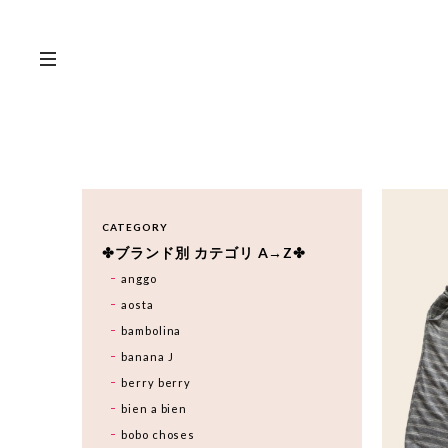
CATEGORY
✤ブランド別 カテゴリ A→Z✤
anggo
aosta
bambolina
banana J
berry berry
bien a bien
bobo choses