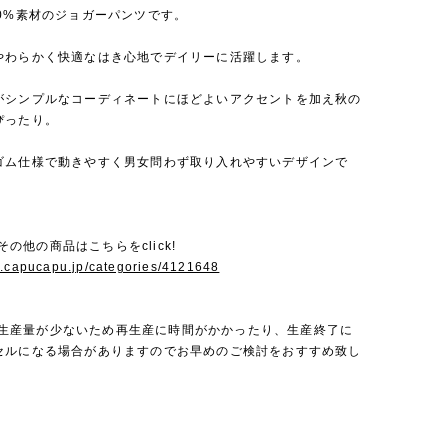
00%素材のジョガーパンツです。
やわらかく快適なはき心地でデイリーに活躍します。
がシンプルなコーディネートにほどよいアクセントを加え秋の
ぴったり。
ゴム仕様で動きやすく男女問わず取り入れやすいデザインで
iのその他の商品はこちらをclick!
w.capucapu.jp/categories/4121648
Miは生産量が少ないため再生産に時間がかかったり、生産終了に
セルになる場合がありますのでお早めのご検討をおすすめ致し