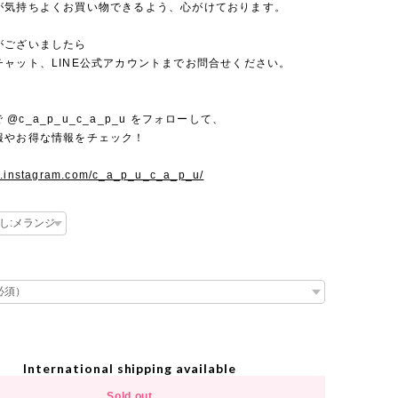
が気持ちよくお買い物できるよう、心がけております。
がございましたら
チャット、LINE公式アカウントまでお問合せください。
mで @c_a_p_u_c_a_p_u をフォローして、
報やお得な情報をチェック！
w.instagram.com/c_a_p_u_c_a_p_u/
International shipping available
Sold out