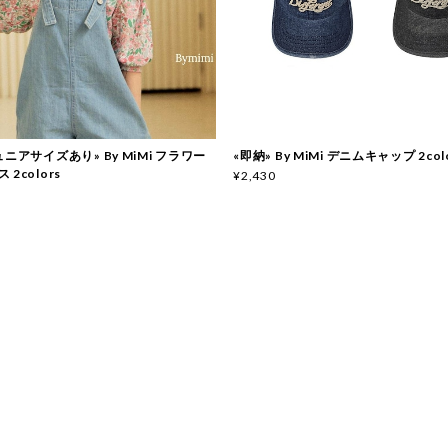
ュニアサイズあり» By MiMi フラワー
«即納» By MiMi デニムキャップ 2col
2colors
¥2,430