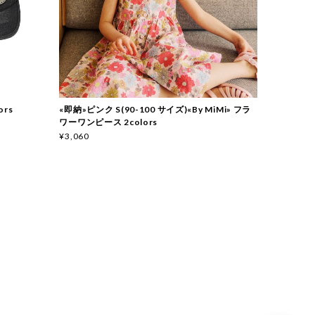
ors
«即納»ピンク S(90-100 サイズ)«By MiMi» フラ
ワーワンピース 2colors
¥3,060