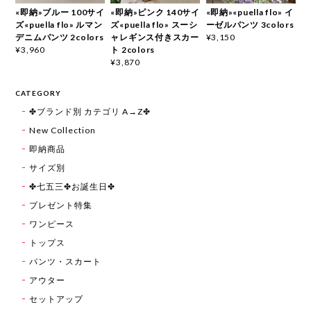
«即納»ブルー 100サイ
«即納»ピンク 140サイ
«即納»«puella flo» イ
ズ«puella flo» ルマン
ズ«puella flo» スーシ
ーゼルパンツ 3colors
デニムパンツ 2colors
ャレギンス付きスカー
¥3,150
ト 2colors
¥3,960
¥3,870
CATEGORY
✤ブランド別 カテゴリ A→Z✤
New Collection
即納商品
サイズ別
✤七五三✤お誕生日✤
プレゼント特集
ワンピース
トップス
パンツ・スカート
アウター
セットアップ