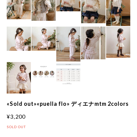
«Sold out»«puella flo» ディエナmtm 2colors
¥3,200
SOLD OUT