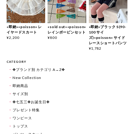
«即納»«poisson» レ
«sold out»«poisson»
«即納»ブラック S(90-
イヤードスカート
レインボーピンセット
100 サイ
ズ)«poisson» サイド
¥2,200
¥800
レースショートパンツ
¥1,782
CATEGORY
✤ブランド別 カテゴリ A→Z✤
New Collection
即納商品
サイズ別
✤七五三✤お誕生日✤
プレゼント特集
ワンピース
トップス