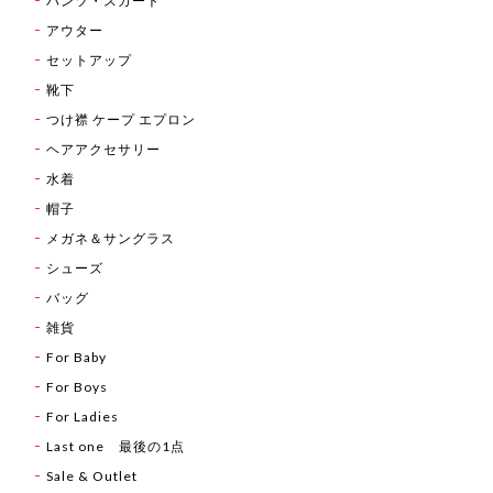
パンツ・スカート
アウター
セットアップ
靴下
つけ襟 ケープ エプロン
ヘアアクセサリー
水着
帽子
メガネ＆サングラス
シューズ
バッグ
雑貨
For Baby
For Boys
For Ladies
Last one 最後の1点
Sale & Outlet