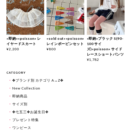
«即納»«poisson» レ
«sold out»«poisson»
«即納»ブラック S(90-
イヤードスカート
レインボーピンセット
100 サイ
ズ)«poisson» サイド
¥2,200
¥800
レースショートパンツ
¥1,782
CATEGORY
✤ブランド別 カテゴリ A→Z✤
New Collection
即納商品
サイズ別
✤七五三✤お誕生日✤
プレゼント特集
ワンピース