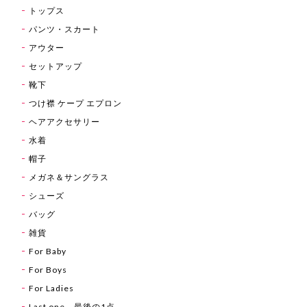
トップス
パンツ・スカート
アウター
セットアップ
靴下
つけ襟 ケープ エプロン
ヘアアクセサリー
水着
帽子
メガネ＆サングラス
シューズ
バッグ
雑貨
For Baby
For Boys
For Ladies
Last one 最後の1点