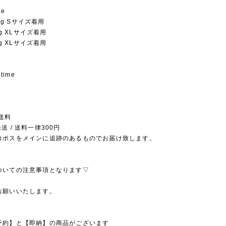
ze
5kg Sサイズ着用
1kg XLサイズ着用
5kg XLサイズ着用
 time
送料
送 / 送料一律300円
コポスをメインに追跡のあるものでお届け致します。
ついての注意事項となります▽
お願いいたします。
予約】と【即納】の商品がございます