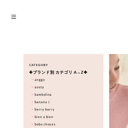
CATEGORY
✤ブランド別 カテゴリ A→Z✤
anggo
aosta
bambolina
banana J
berry berry
bien a bien
bobo choses