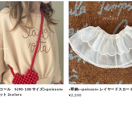
ール S(90-100 サイズ)«poisson»
«即納»«poisson» レイヤードスカー
 2colors
¥2,200