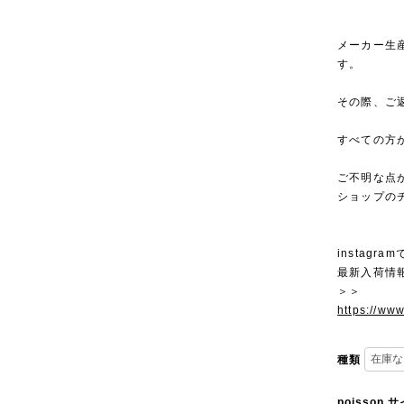
メーカー生
す。
その際、ご
すべての方
ご不明な点
ショップの
instagra
最新入荷情
＞＞
https://ww
種類
poisson 