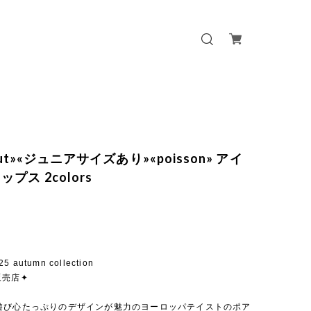
 out»«ジュニアサイズあり»«poisson» アイ
プス 2colors
25 autumn collection
販売店✦
遊び心たっぷりのデザインが魅力のヨーロッパテイストのポア