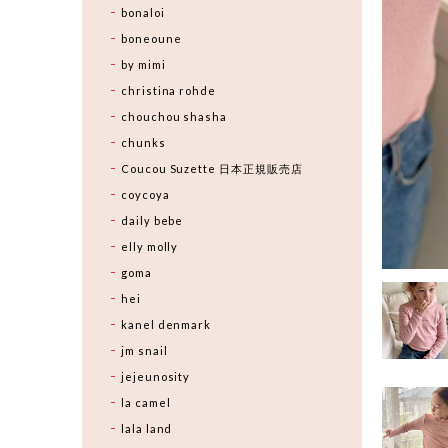
bonaloi
boneoune
by mimi
christina rohde
chouchou shasha
chunks
Coucou Suzette 日本正規販売店
coycoya
daily bebe
elly molly
goma
hei
kanel denmark
jm snail
jejeunosity
la camel
lala land