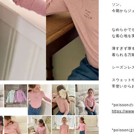
ソン。
今期からジ
なめらかで
な着心地を
薄すぎず厚
着られる万
シーズンレ
スウェット
常使いから
*poisso
https://ww
*poiss