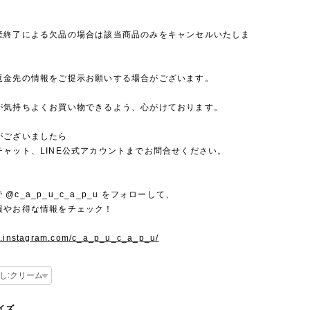
産終了による欠品の場合は該当商品のみをキャンセルいたしま
返金先の情報をご提示お願いする場合がございます。
が気持ちよくお買い物できるよう、心がけております。
がございましたら
チャット、LINE公式アカウントまでお問合せください。
mで @c_a_p_u_c_a_p_u をフォローして、
報やお得な情報をチェック！
w.instagram.com/c_a_p_u_c_a_p_u/
サイズ