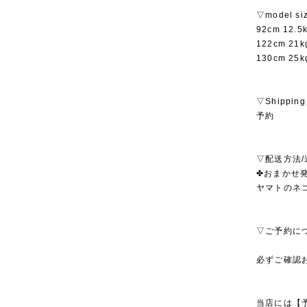
▽model si
92cm 12.
122cm 2
130cm 2
▽Shipping
予約
▽配送方法/
✤おまかせ発
ヤマトのネ
▽ご予約に
必ずご確認
当店には【