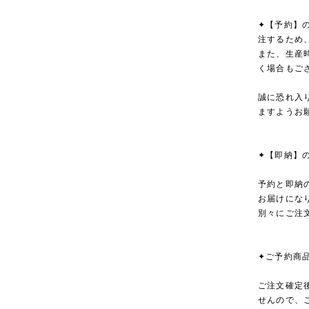
✦【予約】
注するため
また、生産
く場合もご
誠に恐れ入
ますようお
✦【即納】
予約と即納
お届けにな
別々にご注
✦ご予約商
ご注文確定
せんので、