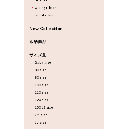
urban rabbit
wonnyribbon
wunderkin co
New Collection
即納商品
サイズ別
Baby size
80 size
90 size
100 size
110 size
120 size
130,JS size
JM size
JL size