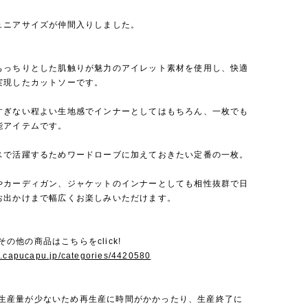
ュニアサイズが仲間入りしました。
もっちりとした肌触りが魅力のアイレット素材を使用し、快適
実現したカットソーです。
すぎない程よい生地感でインナーとしてはもちろん、一枚でも
能アイテムです。
スで活躍するためワードローブに加えておきたい定番の一枚。
やカーディガン、ジャケットのインナーとしても相性抜群で日
お出かけまで幅広くお楽しみいただけます。
nのその他の商品はこちらをclick!
w.capucapu.jp/categories/4420580
onは生産量が少ないため再生産に時間がかかったり、生産終了に