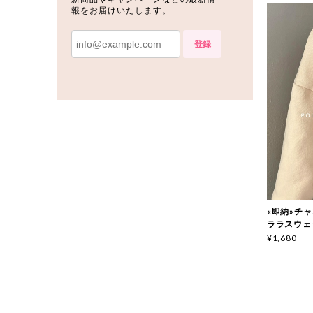
報をお届けいたします。
登録
«即納»チャコ
ララスウェット
¥1,680