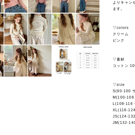
よりキャン
ます。
▽colors
クリーム
ピンク
▽素材
コットン 10
▽size
S(90-100
M(100-10
L(108-11
XL(116-1
JS(124-1
JM(132-1