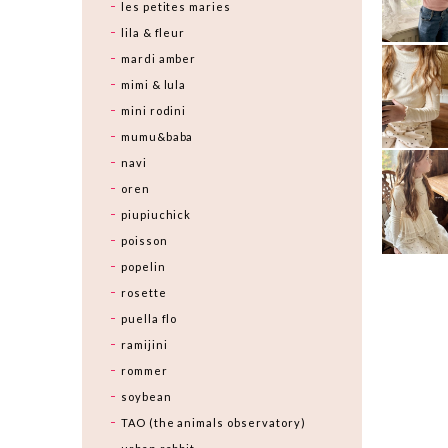
les petites maries
lila & fleur
mardi amber
mimi & lula
mini rodini
mumu&baba
navi
oren
piupiuchick
poisson
popelin
rosette
puella flo
ramijini
rommer
soybean
TAO (the animals observatory)