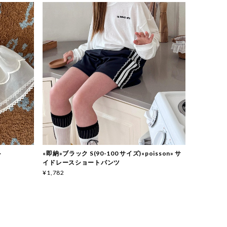
ト
«即納»ブラック S(90-100 サイズ)«poisson» サ
イドレースショートパンツ
¥1,782