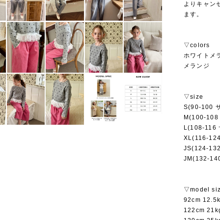
よりキャン
ます。
▽colors
ホワイトメ
メランジ
▽size
S(90-100
M(100-10
L(108-11
XL(116-1
JS(124-1
JM(132-1
▽model si
92cm 12.
122cm 2