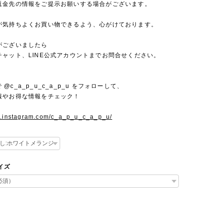
返金先の情報をご提示お願いする場合がございます。
が気持ちよくお買い物できるよう、心がけております。
がございましたら
チャット、LINE公式アカウントまでお問合せください。
mで @c_a_p_u_c_a_p_u をフォローして、
報やお得な情報をチェック！
w.instagram.com/c_a_p_u_c_a_p_u/
サイズ