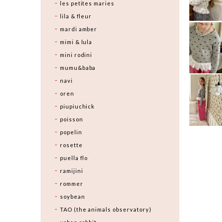
les petites maries
lila & fleur
mardi amber
mimi & lula
mini rodini
mumu&baba
navi
oren
piupiuchick
poisson
popelin
rosette
puella flo
ramijini
rommer
soybean
TAO (the animals observatory)