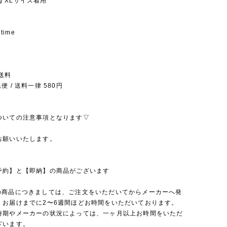
5kg XLサイズ着用
 time
送料
 / 送料一律 580円
ついての注意事項となります▽
お願いいたします。
予約】と【即納】の商品がございます
の商品につきましては、ご注文をいただいてからメーカーへ発
、お届けまでに2〜6週間ほどお時間をいただいております。
時期やメーカーの状況によっては、一ヶ月以上お時間をいただ
ざいます。