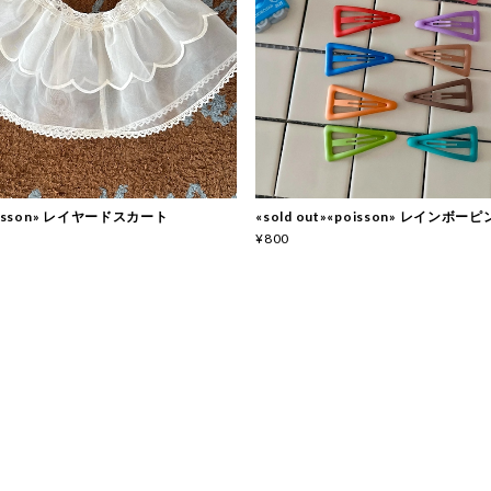
oisson» レイヤードスカート
«sold out»«poisson» レインボ
¥800