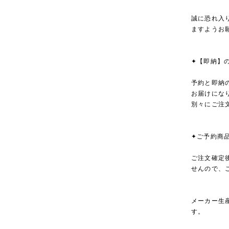
誠に恐れ入
ますようお
✦【即納】
予約と即納
お届けにな
別々にご注
✦ご予約商
ご注文確定
せんので、
メーカー生
す。