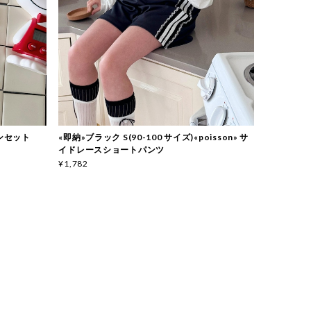
ーピンセット
«即納»ブラック S(90-100 サイズ)«poisson» サ
イドレースショートパンツ
¥1,782