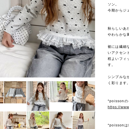
ソン。
今期からジ
秋らしいあ
やわらかな
裾には繊細
いアクセン
程よいフィ
す。
シンプルな
く彩ります
*poisso
https://ww
*poiss