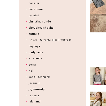
bonaloi
boneoune
by mimi
christina rohde
chouchou shasha
chunks
Coucou Suzette 日本正規販売店
coycoya
daily bebe
elly molly
goma
hei
kanel denmark
jm snail
jejeunosity
la camel
lala land