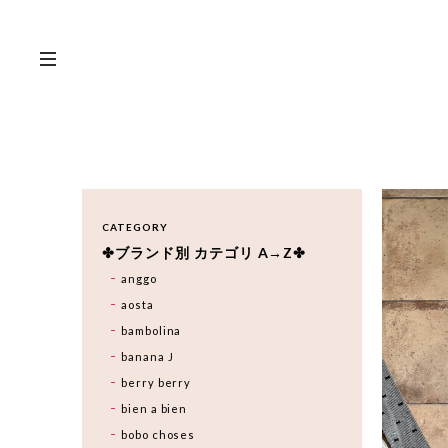
CATEGORY
✤ブランド別 カテゴリ A→Z✤
anggo
aosta
bambolina
banana J
berry berry
bien a bien
bobo choses