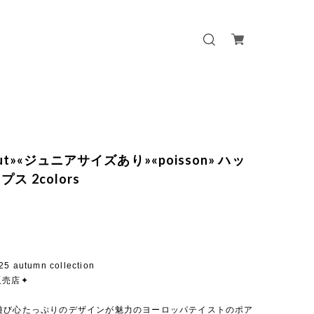
 out»«ジュニアサイズあり»«poisson» ハッ
ス 2colors
25 autumn collection
販売店✦
遊び心たっぷりのデザインが魅力のヨーロッパテイストのポア