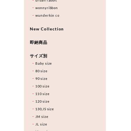
urban rabbit
wonnyribbon
wunderkin co
New Collection
即納商品
サイズ別
Baby size
80 size
90 size
100 size
110 size
120 size
130,JS size
JM size
JL size