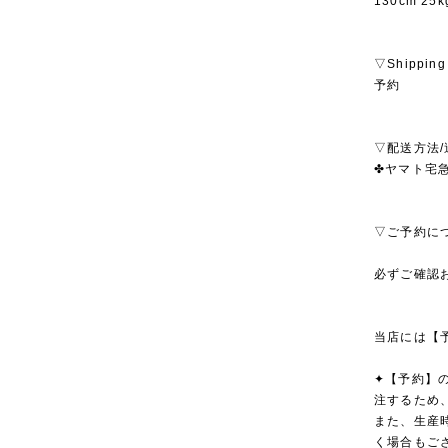
130cm 2
▽Shipping
予約
▽配送方法/
✤ヤマト宅急便
▽ご予約に
必ずご確認
当店には【
✦【予約】
注するため
また、生産
く場合もご