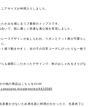
ュニアサイズが仲間入りしました。
たたかみを感じるリブ素材のトップスです。
風合いで、肌に優しく快適な着心地を実現しました。
なレースデザインがあしらわれ、リボンとドット柄が可愛らし
トに。
ット感で動きやすく、女の子の日常コーデにぴったりな一枚で
がらも細部にこだわったデザインで、秋のおしゃれをさりげな
。
nのその他の商品はこちらをclick!
w.capucapu.jp/categories/4420580
onは生産量が少ないため再生産に時間がかかったり、生産終了に