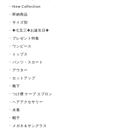
New Collection
即納商品
サイズ別
✤七五三✤お誕生日✤
プレゼント特集
ワンピース
トップス
パンツ・スカート
アウター
セットアップ
靴下
つけ襟 ケープ エプロン
ヘアアクセサリー
水着
帽子
メガネ＆サングラス