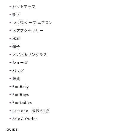
セットアップ
靴下
つけ襟 ケープ エプロン
ヘアアクセサリー
水着
帽子
メガネ＆サングラス
シューズ
バッグ
雑貨
For Baby
For Boys
For Ladies
Last one 最後の1点
Sale & Outlet
GUIDE