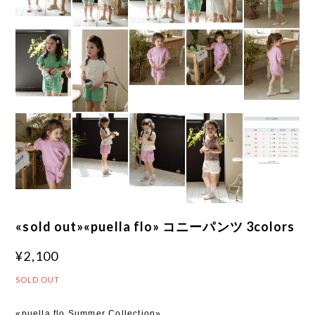
«sold out»«puella flo» コニーパンツ 3colors
¥2,100
SOLD OUT
«puella flo Summer Collection»