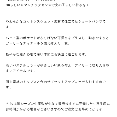
floらしいロマンチックセンスで女の子らしい甘さを＋
やわらかなコットンスウェット素材で仕立てたショートパンツで
す。
ハート型のポケットがさりげない可愛さをプラスし、動きやすさと
ガーリーなディテールを兼ね備えた一枚。
軽やかな履き心地で暑い季節にも快適に過ごせます。
淡いパステルカラーがやさしい印象を与え、デイリーに取り入れや
すいアイテムです。
同じ素材のトップスと合わせてセットアップコーデもおすすめで
す。
＊floは毎シーズン生産数が少なく販売後すぐに完売したり再生産に
お時間がかかる場合がございますのでご注文はお早めにどうぞ