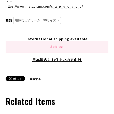
＞＞
https://www.instagram.com/c_a_p_u_c_a_p_u/
種類
International shipping available
Sold out
日本国内にお住まいの方向け
通報する
Related Items