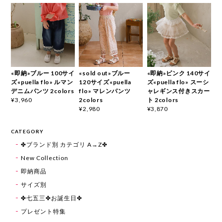
«即納»ブルー 100サイ
«sold out»ブルー
«即納»ピンク 140サイ
ズ«puella flo» ルマン
120サイズ«puella
ズ«puella flo» スーシ
デニムパンツ 2colors
flo» マレンパンツ
ャレギンス付きスカー
2colors
ト 2colors
¥3,960
¥2,980
¥3,870
CATEGORY
✤ブランド別 カテゴリ A→Z✤
New Collection
即納商品
サイズ別
✤七五三✤お誕生日✤
プレゼント特集