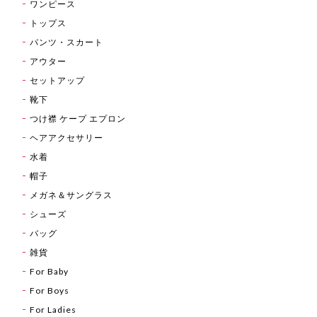
ワンピース
トップス
パンツ・スカート
アウター
セットアップ
靴下
つけ襟 ケープ エプロン
ヘアアクセサリー
水着
帽子
メガネ＆サングラス
シューズ
バッグ
雑貨
For Baby
For Boys
For Ladies