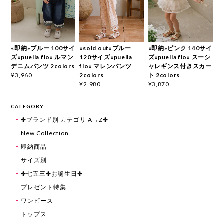
«即納»ブルー 100サイ
«sold out»ブルー
«即納»ピンク 140サイ
ズ«puella flo» ルマン
120サイズ«puella
ズ«puella flo» スーシ
デニムパンツ 2colors
flo» マレンパンツ
ャレギンス付きスカー
2colors
ト 2colors
¥3,960
¥2,980
¥3,870
CATEGORY
✤ブランド別 カテゴリ A→Z✤
New Collection
即納商品
サイズ別
✤七五三✤お誕生日✤
プレゼント特集
ワンピース
トップス