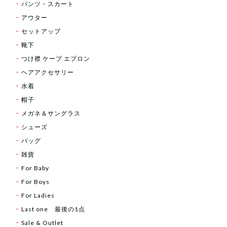
パンツ・スカート
アウター
セットアップ
靴下
つけ襟 ケープ エプロン
ヘアアクセサリー
水着
帽子
メガネ＆サングラス
シューズ
バッグ
雑貨
For Baby
For Boys
For Ladies
Last one 最後の1点
Sale & Outlet