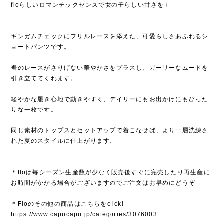
floらしいロマンチックセンスで女の子らしい甘さを＋
ギンガムチェックにフリルレースを添えた、可愛らしさあふれるシ
ョートパンツです。
裾のレースがさりげない華やかさをプラスし、ガーリーなムードを
引き立ててくれます。
軽やかな履き心地で動きやすく、デイリーにもお出かけにもぴった
りな一枚です。
同じ素材のトップスとセットアップで着こなせば、より一層洗練さ
れた夏のスタイルに仕上がります。
＊floは毎シーズン生産数が少なく販売後すぐに完売したり再生産に
お時間がかかる場合がございますのでご注文はお早めにどうぞ
＊Floのその他の商品はこちらをclick!
https://www.capucapu.jp/categories/3076003