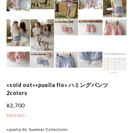
«sold out»«puella flo» ハミングパンツ
2colors
¥2,700
SOLD OUT
«puella flo Summer Collection»