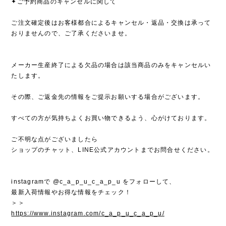
✦ご予約商品のキャンセルに関して
ご注文確定後はお客様都合によるキャンセル・返品・交換は承って
おりませんので、ご了承くださいませ。
メーカー生産終了による欠品の場合は該当商品のみをキャンセルい
たします。
その際、ご返金先の情報をご提示お願いする場合がございます。
すべての方が気持ちよくお買い物できるよう、心がけております。
ご不明な点がございましたら
ショップのチャット、LINE公式アカウントまでお問合せください。
instagramで @c_a_p_u_c_a_p_u をフォローして、
最新入荷情報やお得な情報をチェック！
＞＞
https://www.instagram.com/c_a_p_u_c_a_p_u/