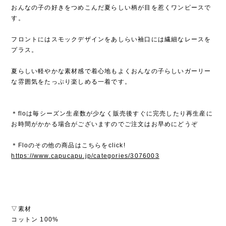
おんなの子の好きをつめこんだ夏らしい柄が目を惹くワンピースで
す。
フロントにはスモックデザインをあしらい袖口には繊細なレースを
プラス。
夏らしい軽やかな素材感で着心地もよくおんなの子らしいガーリー
な雰囲気をたっぷり楽しめる一着です。
＊floは毎シーズン生産数が少なく販売後すぐに完売したり再生産に
お時間がかかる場合がございますのでご注文はお早めにどうぞ
＊Floのその他の商品はこちらをclick!
https://www.capucapu.jp/categories/3076003
▽素材
コットン 100%