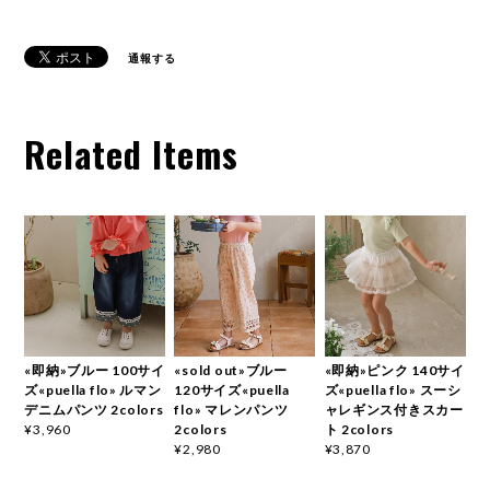
通報する
Related Items
«即納»ブルー 100サイ
«sold out»ブルー
«即納»ピンク 140サイ
ズ«puella flo» ルマン
120サイズ«puella
ズ«puella flo» スーシ
デニムパンツ 2colors
flo» マレンパンツ
ャレギンス付きスカー
2colors
ト 2colors
¥3,960
¥2,980
¥3,870