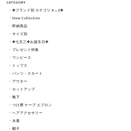
CATEGORY
✤ブランド別 カテゴリ A→Z✤
New Collection
即納商品
サイズ別
✤七五三✤お誕生日✤
プレゼント特集
ワンピース
トップス
パンツ・スカート
アウター
セットアップ
靴下
つけ襟 ケープ エプロン
ヘアアクセサリー
水着
帽子