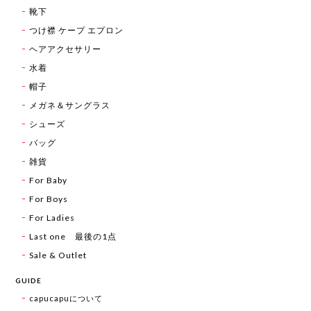
靴下
つけ襟 ケープ エプロン
ヘアアクセサリー
水着
帽子
メガネ＆サングラス
シューズ
バッグ
雑貨
For Baby
For Boys
For Ladies
Last one 最後の1点
Sale & Outlet
GUIDE
capucapuについて