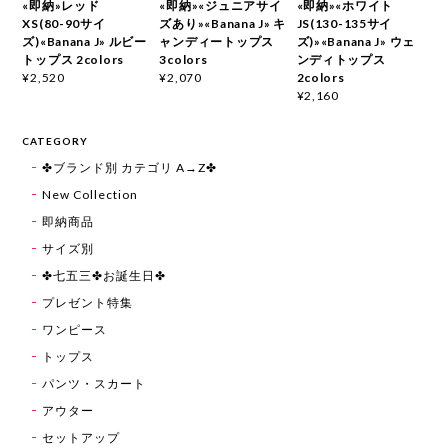
«即納»レッド
«即納»«ジュニアサイ
«即納»«ホワイト
XS(80-90サイ
ズあり»«Banana J» キ
JS(130-135サイ
ズ)«Banana J» ルビー
ャンディートップス
ズ)»«Banana J» ウェ
トップス 2colors
3colors
ンディトップス
2colors
¥2,520
¥2,070
¥2,160
CATEGORY
✤ブランド別 カテゴリ A→Z✤
New Collection
即納商品
サイズ別
✤七五三✤お誕生日✤
プレゼント特集
ワンピース
トップス
パンツ・スカート
アウター
セットアップ