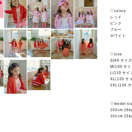
▽colors
レッド
ピンク
ブルー
ホワイト
▽size
S(90 サイズ
M(100 サイ
L(110 サイ
XL(120 サ
2XL(130 
▽model si
103cm 1
101cm 1