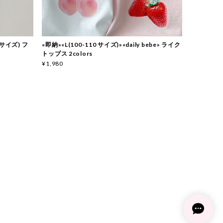
 サイズ) フ
«即納»«L(100-110 サイズ)»«daily bebe» ライク
トップス 2colors
¥1,980