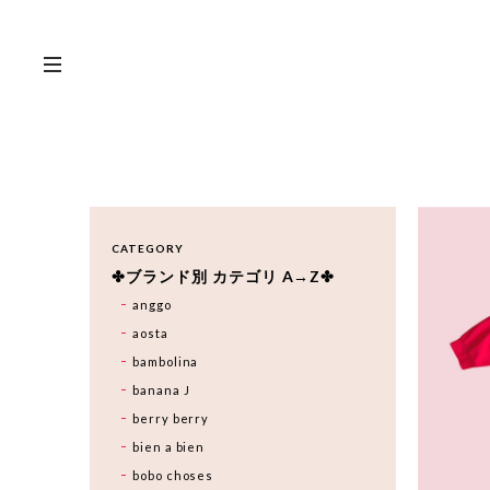
CATEGORY
✤ブランド別 カテゴリ A→Z✤
anggo
aosta
bambolina
banana J
berry berry
bien a bien
bobo choses