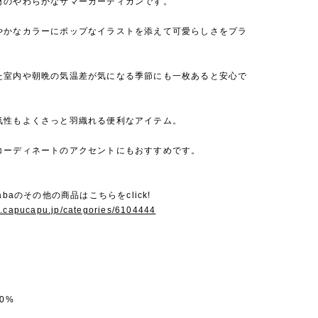
材のやわらかなサマーカーディガンです。
やかなカラーにポップなイラストを添えて可愛らしさをプラ
た室内や朝晩の気温差が気になる季節にも一枚あると安心で
気性もよくさっと羽織れる便利なアイテム。
コーディネートのアクセントにもおすすめです。
abaのその他の商品はこちらをclick!
w.capucapu.jp/categories/6104444
0%