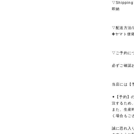
▽Shipping
即納
▽配送方法/
✤ヤマト便発
▽ご予約に
必ずご確認
当店には【
✦【予約】
注するため
また、生産
く場合もご
誠に恐れ入