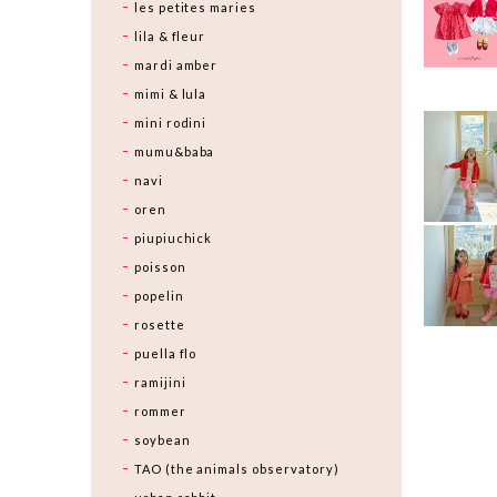
les petites maries
lila & fleur
mardi amber
mimi & lula
mini rodini
mumu&baba
navi
oren
piupiuchick
poisson
popelin
rosette
puella flo
ramijini
rommer
soybean
TAO (the animals observatory)