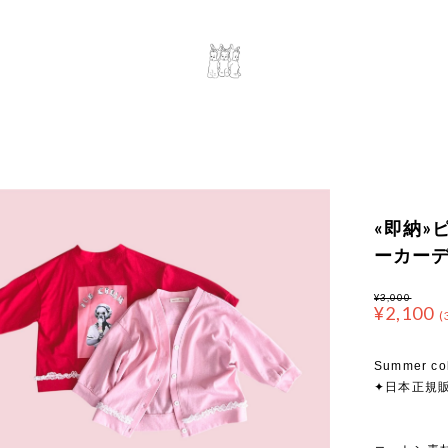
«即納»ピ
ーカー
¥3,000
¥2,100
(
Summer co
✦日本正規