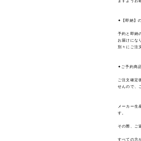
ますようお
✦【即納】
予約と即納
お届けにな
別々にご注
✦ご予約商
ご注文確定
せんので、
メーカー生
す。
その際、ご
すべての方