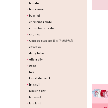
bonaloi
boneoune
by mimi
christina rohde
chouchou shasha
chunks
Coucou Suzette 日本正規販売店
coycoya
daily bebe
elly molly
goma
hei
kanel denmark
jm snail
jejeunosity
la camel
lala land