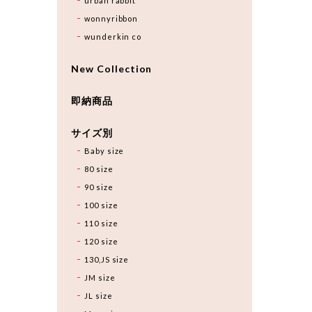
urban rabbit
wonnyribbon
wunderkin co
New Collection
即納商品
サイズ別
Baby size
80 size
90 size
100 size
110 size
120 size
130,JS size
JM size
JL size