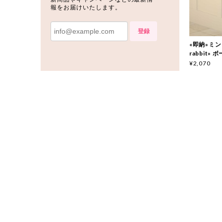
報をお届けいたします。
登録
«即納»ミント
rabbit»
¥2,070