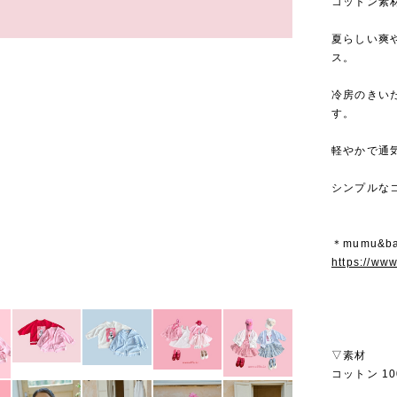
コットン素
夏らしい爽
ス。
冷房のきい
す。
軽やかで通
シンプルな
＊mumu&b
https://ww
▽素材
コットン 10