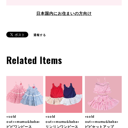
日本国内にお住まいの方向け
通報する
Related Items
«sold
«sold
«sold
out»«mumu&baba»
out»«mumu&baba»
out»«mumu&baba»
ビビワンピース
リンリンワンピース
ビビセットアップ