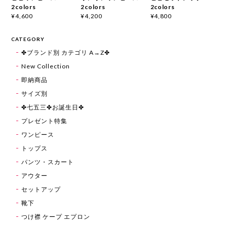
2colors
2colors
2colors
¥4,600
¥4,200
¥4,800
CATEGORY
✤ブランド別 カテゴリ A→Z✤
New Collection
即納商品
サイズ別
✤七五三✤お誕生日✤
プレゼント特集
ワンピース
トップス
パンツ・スカート
アウター
セットアップ
靴下
つけ襟 ケープ エプロン