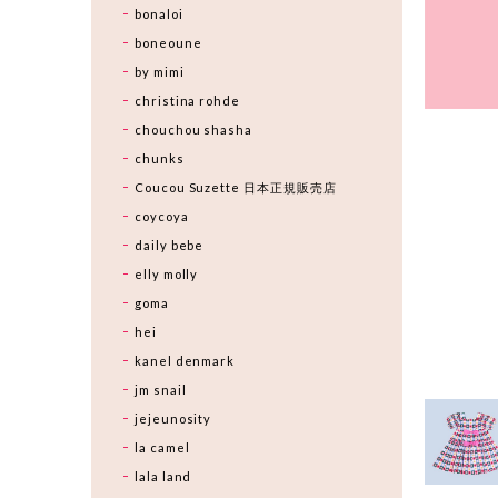
bonaloi
boneoune
by mimi
christina rohde
chouchou shasha
chunks
Coucou Suzette 日本正規販売店
coycoya
daily bebe
elly molly
goma
hei
kanel denmark
jm snail
jejeunosity
la camel
lala land