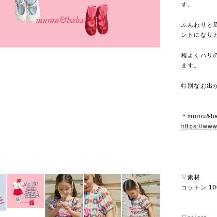
す。
ふんわりと
ントになり
程よくハリ
ます。
特別なお出
＊mumu&b
https://ww
▽素材
コットン 10