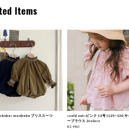
ted Items
t»«bebe» monbebe ブリススーツ
«sold out»ピンク 13号 (125~130 
ーブラウス 2colors
¥3,980