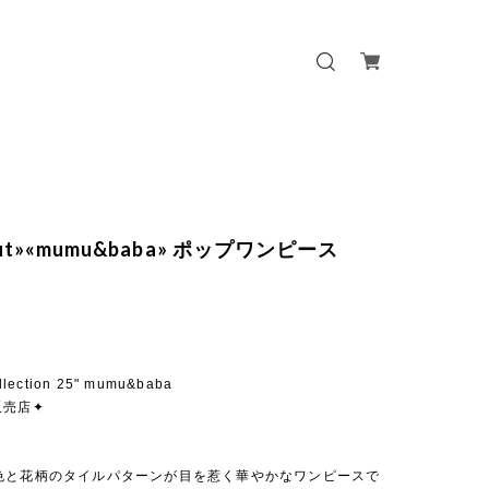
 out»«mumu&baba» ポップワンピース
llection 25" mumu&baba
販売店✦
色と花柄のタイルパターンが目を惹く華やかなワンピースで