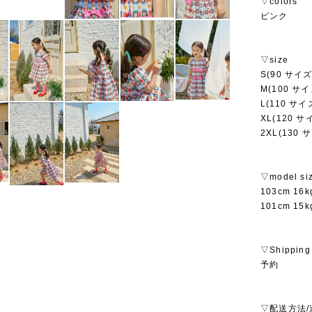
▽colors
ピンク
▽size
S(90 サイズ
M(100 サイ
L(110 サイ
XL(120 サ
2XL(130 
▽model si
103cm 1
101cm 1
▽Shipping
予約
▽配送方法/