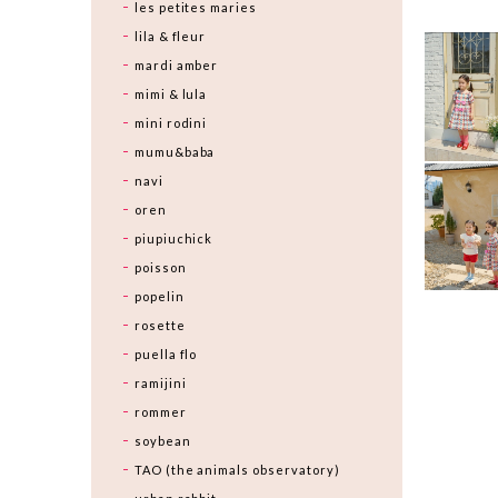
les petites maries
lila & fleur
mardi amber
mimi & lula
mini rodini
mumu&baba
navi
oren
piupiuchick
poisson
popelin
rosette
puella flo
ramijini
rommer
soybean
TAO (the animals observatory)