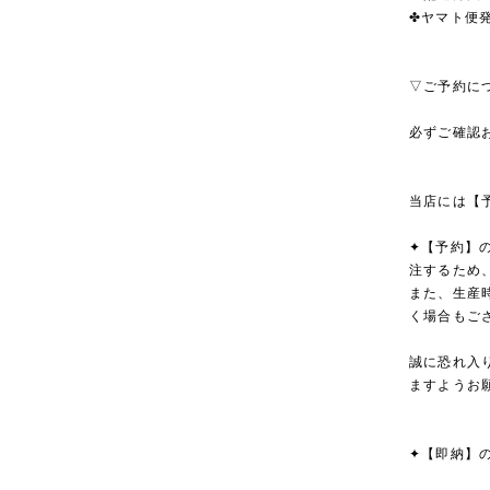
✤ヤマト便発
▽ご予約に
必ずご確認
当店には【
✦【予約】
注するため
また、生産
く場合もご
誠に恐れ入
ますようお
✦【即納】