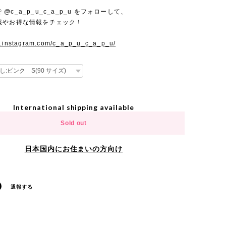
mで @c_a_p_u_c_a_p_u をフォローして、
報やお得な情報をチェック！
w.instagram.com/c_a_p_u_c_a_p_u/
International shipping available
Sold out
日本国内にお住まいの方向け
通報する