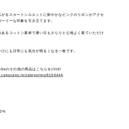
広がるスカートシルエットに鮮やかなピンクのリボンがアクセ
ガーリーな印象を引き立てます。
のあるコットン素材で暑い日もさらりと心地よく着ていただけ
かけにも日常にも気分が明るくなる一枚です。
abaのその他の商品はこちらをclick!
w.capucapu.jp/categories/6104444
0%