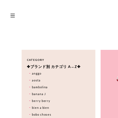
CATEGORY
✤ブランド別 カテゴリ A→Z✤
anggo
aosta
bambolina
banana J
berry berry
bien a bien
bobo choses