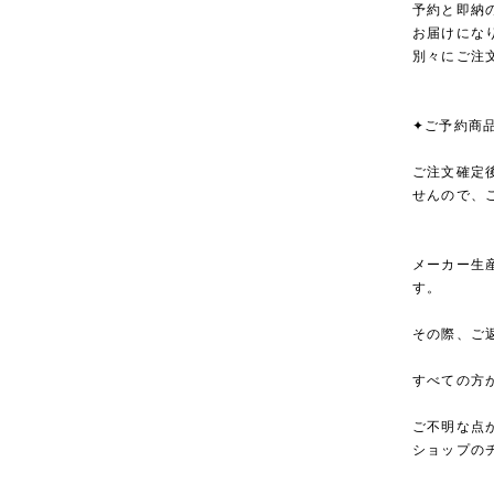
予約と即納
お届けにな
別々にご注
✦ご予約商
ご注文確定
せんので、
メーカー生
す。
その際、ご
すべての方
ご不明な点
ショップの