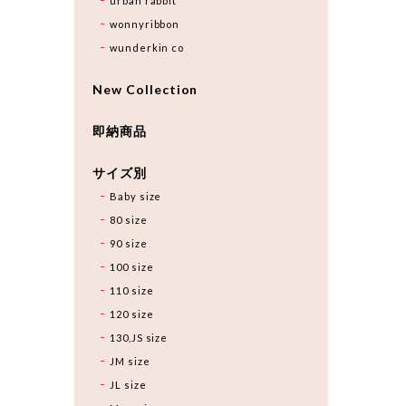
urban rabbit
wonnyribbon
wunderkin co
New Collection
即納商品
サイズ別
Baby size
80 size
90 size
100 size
110 size
120 size
130,JS size
JM size
JL size