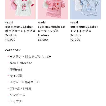
«sold
«sold
«sold
out»«mumu&baba»
out»«mumu&baba»
out»«mumu&baba»
ポップコーントップス
ローラトップス
モントトップス
2colors
2colors
2colors
¥1,900
¥2,000
¥2,200
CATEGORY
✤ブランド別 カテゴリ A→Z✤
New Collection
即納商品
サイズ別
✤七五三✤お誕生日✤
プレゼント特集
ワンピース
トップス