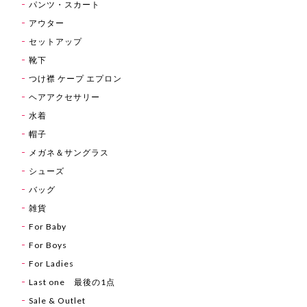
パンツ・スカート
アウター
セットアップ
靴下
つけ襟 ケープ エプロン
ヘアアクセサリー
水着
帽子
メガネ＆サングラス
シューズ
バッグ
雑貨
For Baby
For Boys
For Ladies
Last one 最後の1点
Sale & Outlet