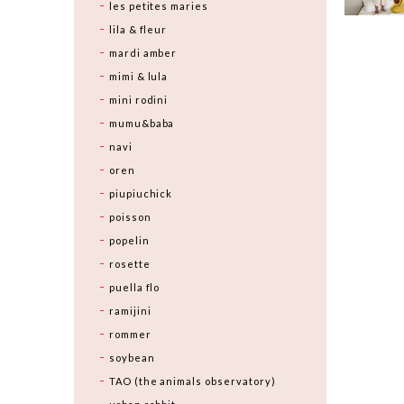
les petites maries
lila & fleur
mardi amber
mimi & lula
mini rodini
mumu&baba
navi
oren
piupiuchick
poisson
popelin
rosette
puella flo
ramijini
rommer
soybean
TAO (the animals observatory)