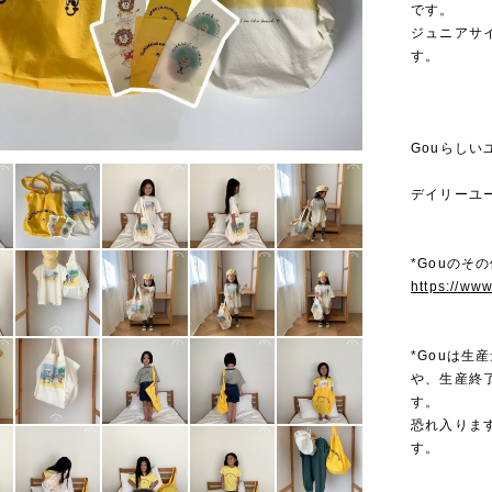
です。
ジュニアサ
す。
Gouらし
デイリーユ
*Gouのその
https://ww
*Gouは
や、生産終
す。
恐れ入りま
す。