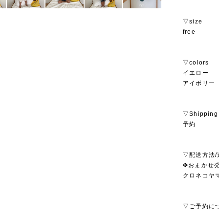
▽size
free
▽colors
イエロー
アイボリー
▽Shipping
予約
▽配送方法/
✤おまかせ発
クロネコヤ
▽ご予約に