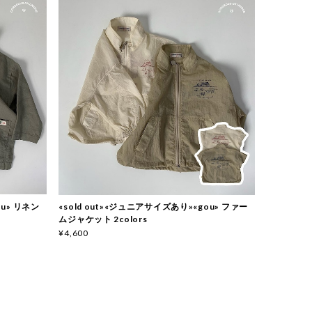
ou» リネン
«sold out»«ジュニアサイズあり»«gou» ファー
ムジャケット 2colors
¥4,600