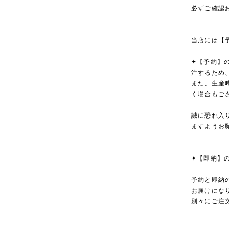
必ずご確認
当店には【
✦【予約】
注するため
また、生産
く場合もご
誠に恐れ入
ますようお
✦【即納】
予約と即納
お届けにな
別々にご注