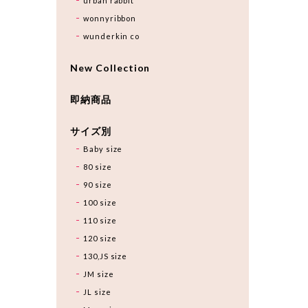
urban rabbit
wonnyribbon
wunderkin co
New Collection
即納商品
サイズ別
Baby size
80 size
90 size
100 size
110 size
120 size
130,JS size
JM size
JL size