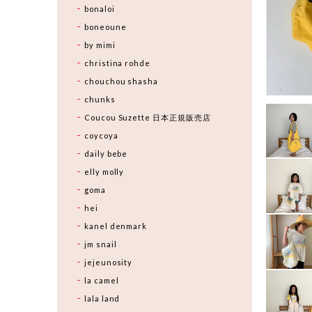
bonaloi
boneoune
by mimi
christina rohde
chouchou shasha
chunks
Coucou Suzette 日本正規販売店
coycoya
daily bebe
elly molly
goma
hei
kanel denmark
jm snail
jejeunosity
la camel
lala land