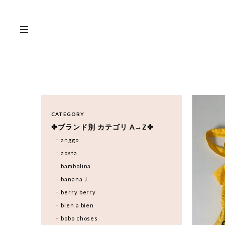
CATEGORY
✤ブランド別 カテゴリ A→Z✤
anggo
aosta
bambolina
banana J
berry berry
bien a bien
bobo choses