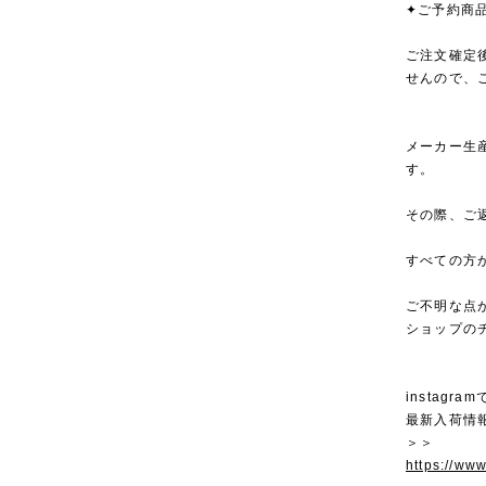
✦ご予約商
ご注文確定
せんので、
メーカー生
す。
その際、ご
すべての方
ご不明な点
ショップの
instagra
最新入荷情
＞＞
https://ww