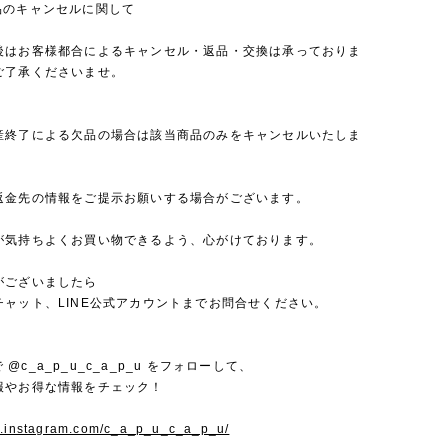
品のキャンセルに関して
後はお客様都合によるキャンセル・返品・交換は承っておりま
ご了承くださいませ。
産終了による欠品の場合は該当商品のみをキャンセルいたしま
返金先の情報をご提示お願いする場合がございます。
が気持ちよくお買い物できるよう、心がけております。
がございましたら
チャット、LINE公式アカウントまでお問合せください。
mで @c_a_p_u_c_a_p_u をフォローして、
報やお得な情報をチェック！
w.instagram.com/c_a_p_u_c_a_p_u/