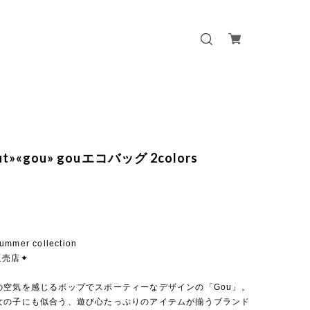
out»«gou» gouエコバッグ 2colors
ummer collection
販売店✦
の空気を感じるポップでスポーティーなデザインの「Gou」。
女の子にも似合う、遊び心たっぷりのアイテムが揃うブランド