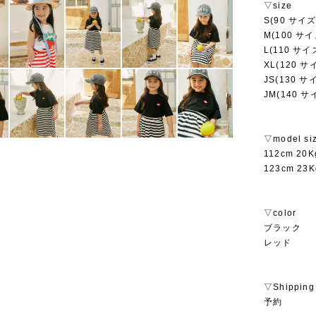
▽size
S(90 サイズ
M(100 サイ
L(110 サイ
XL(120 サ
JS(130 サ
JM(140 サ
▽model si
112cm 2
123cm 2
▽color
ブラック
レッド
▽Shipping
予約