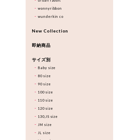
urban rabbit
wonnyribbon
wunderkin co
New Collection
即納商品
サイズ別
Baby size
80 size
90 size
100 size
110 size
120 size
130,JS size
JM size
JL size