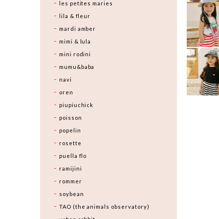
les petites maries
lila & fleur
mardi amber
mimi & lula
mini rodini
mumu&baba
navi
oren
piupiuchick
poisson
popelin
rosette
puella flo
ramijini
rommer
soybean
TAO (the animals observatory)