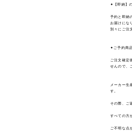
✦【即納】
予約と即納
お届けにな
別々にご注
✦ご予約商
ご注文確定
せんので、
メーカー生
す。
その際、ご
すべての方
ご不明な点