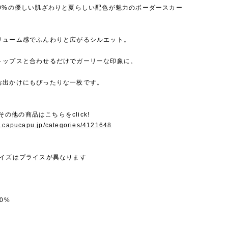
00%の優しい肌ざわりと夏らしい配色が魅力のボーダースカー
リューム感でふんわりと広がるシルエット。
トップスと合わせるだけでガーリーな印象に。
お出かけにもぴったりな一枚です。
iのその他の商品はこちらをclick!
w.capucapu.jp/categories/4121648
サイズはプライスが異なります
0%