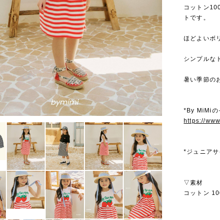
コットン1
トです。
ほどよいボ
シンプルな
暑い季節の
*By MiM
https://ww
*ジュニア
▽素材
コットン 10