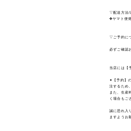
▽配送方法/
✤ヤマト便発
▽ご予約に
必ずご確認
当店には【
✦【予約】
注するため
また、生産
く場合もご
誠に恐れ入
ますようお