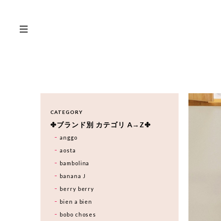
CATEGORY
✤ブランド別 カテゴリ A→Z✤
anggo
aosta
bambolina
banana J
berry berry
bien a bien
bobo choses