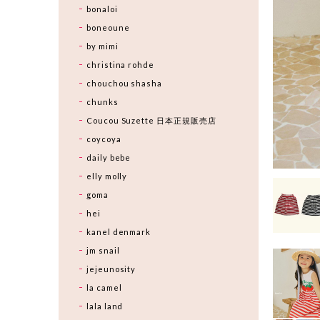
bonaloi
boneoune
by mimi
christina rohde
chouchou shasha
chunks
Coucou Suzette 日本正規販売店
coycoya
daily bebe
elly molly
goma
hei
kanel denmark
jm snail
jejeunosity
la camel
lala land