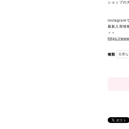
ショップの
instagra
最新入荷情
＞＞
https://ww
種類