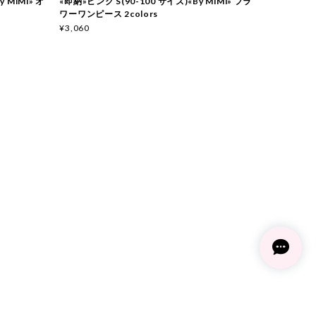
y MiMi» オ
«即納»ピンク S(90-100 サイズ)«By MiMi» フラ
ワーワンピース 2colors
¥3,060