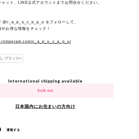
チャット、LINE公式アカウントまでお問合せください。
mで @c_a_p_u_c_a_p_u をフォローして、
報やお得な情報をチェック！
w.instagram.com/c_a_p_u_c_a_p_u/
International shipping available
Sold out
日本国内にお住まいの方向け
通報する