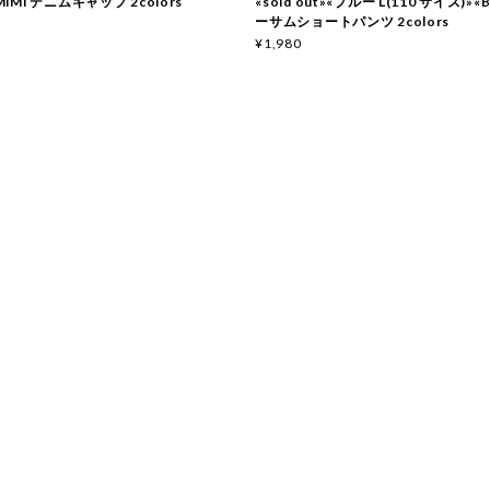
 MiMi デニムキャップ 2colors
«sold out»«ブルー L(110 サイズ)»«B
ーサムショートパンツ 2colors
¥1,980