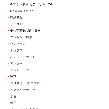
✤ブランド別 カテゴリ A→Z✤
New Collection
即納商品
サイズ別
✤七五三✤お誕生日✤
プレゼント特集
ワンピース
トップス
パンツ・スカート
アウター
セットアップ
靴下
つけ襟 ケープ エプロン
ヘアアクセサリー
水着
帽子