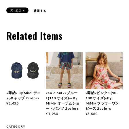
通報する
Related Items
«即納» By MiMi デニ
«sold out»«ブルー
«即納»ピンク S(90-
ムキャップ 2colors
L(110 サイズ)»«By
100 サイズ)«By
MiMi» オーサムショ
MiMi» フラワーワン
¥2,430
ートパンツ 2colors
ピース 2colors
¥1,980
¥3,060
CATEGORY