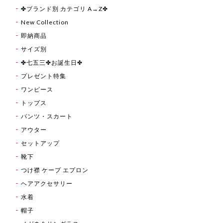
✤ブランド別 カテゴリ A→Z✤
New Collection
即納商品
サイズ別
✤七五三✤お誕生日✤
プレゼント特集
ワンピース
トップス
パンツ・スカート
アウター
セットアップ
靴下
つけ襟 ケープ エプロン
ヘアアクセサリー
水着
帽子