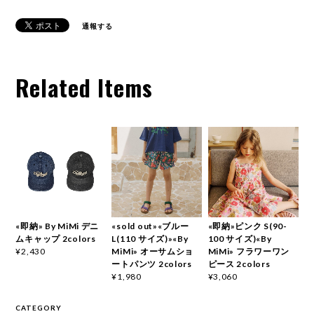
通報する
Related Items
«即納» By MiMi デニ
«sold out»«ブルー
«即納»ピンク S(90-
ムキャップ 2colors
L(110 サイズ)»«By
100 サイズ)«By
MiMi» オーサムショ
MiMi» フラワーワン
¥2,430
ートパンツ 2colors
ピース 2colors
¥1,980
¥3,060
CATEGORY