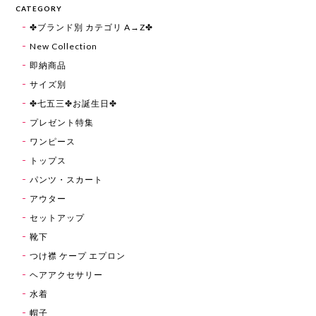
CATEGORY
✤ブランド別 カテゴリ A→Z✤
New Collection
即納商品
サイズ別
✤七五三✤お誕生日✤
プレゼント特集
ワンピース
トップス
パンツ・スカート
アウター
セットアップ
靴下
つけ襟 ケープ エプロン
ヘアアクセサリー
水着
帽子