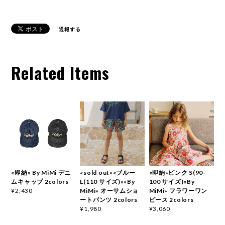
通報する
Related Items
«即納» By MiMi デニ
«sold out»«ブルー
«即納»ピンク S(90-
ムキャップ 2colors
L(110 サイズ)»«By
100 サイズ)«By
MiMi» オーサムショ
MiMi» フラワーワン
¥2,430
ートパンツ 2colors
ピース 2colors
¥1,980
¥3,060