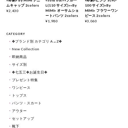
«即納» By MiMi デニ
«sold out»«ブルー
«即納»ピンク S(90-
ムキャップ 2colors
L(110 サイズ)»«By
100 サイズ)«By
MiMi» オーサムショ
MiMi» フラワーワン
¥2,430
ートパンツ 2colors
ピース 2colors
¥1,980
¥3,060
CATEGORY
✤ブランド別 カテゴリ A→Z✤
New Collection
即納商品
サイズ別
✤七五三✤お誕生日✤
プレゼント特集
ワンピース
トップス
パンツ・スカート
アウター
セットアップ
靴下