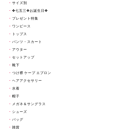
サイズ別
✤七五三✤お誕生日✤
プレゼント特集
ワンピース
トップス
パンツ・スカート
アウター
セットアップ
靴下
つけ襟 ケープ エプロン
ヘアアクセサリー
水着
帽子
メガネ＆サングラス
シューズ
バッグ
雑貨