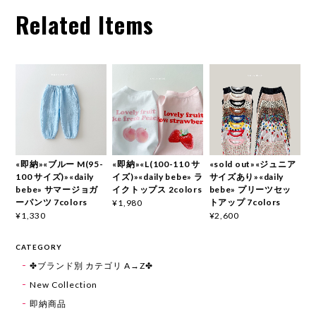
Related Items
«即納»«ブルー M(95-
«即納»«L(100-110 サ
«sold out»«ジュニア
100 サイズ)»«daily
イズ)»«daily bebe» ラ
サイズあり»«daily
bebe» サマージョガ
イクトップス 2colors
bebe» プリーツセッ
ーパンツ 7colors
トアップ 7colors
¥1,980
¥1,330
¥2,600
CATEGORY
✤ブランド別 カテゴリ A→Z✤
New Collection
即納商品