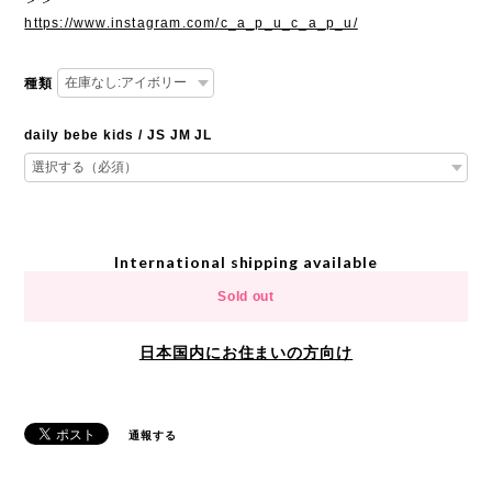
https://www.instagram.com/c_a_p_u_c_a_p_u/
種類
daily bebe kids / JS JM JL
International shipping available
Sold out
日本国内にお住まいの方向け
通報する