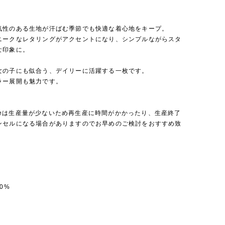
気性のある生地が汗ばむ季節でも快適な着心地をキープ。
ニークなレタリングがアクセントになり、シンプルながらスタ
な印象に。
女の子にも似合う、デイリーに活躍する一枚です。
ラー展開も魅力です。
 Bebeは生産量が少ないため再生産に時間がかかったり、生産終了
ンセルになる場合がありますのでお早めのご検討をおすすめ致
0%