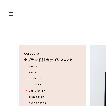
CATEGORY
✤ブランド別 カテゴリ A→Z✤
anggo
aosta
bambolina
banana J
berry berry
bien a bien
bobo choses