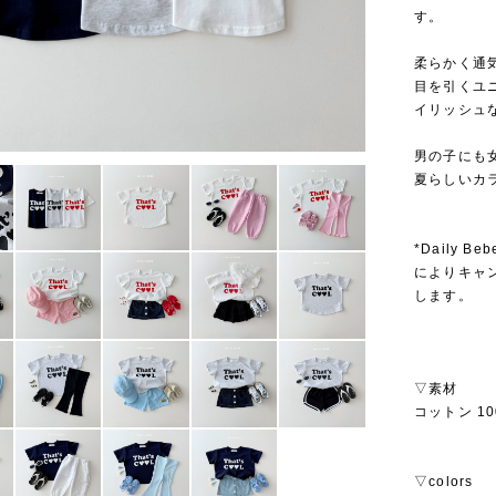
す。
柔らかく通
目を引くユ
イリッシュ
男の子にも
夏らしいカ
*Daily
によりキャ
します。
▽素材
コットン 10
▽colors