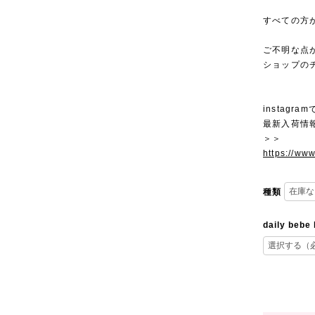
すべての方
ご不明な点
ショップの
instagra
最新入荷情
＞＞
https://ww
種類
daily bebe 