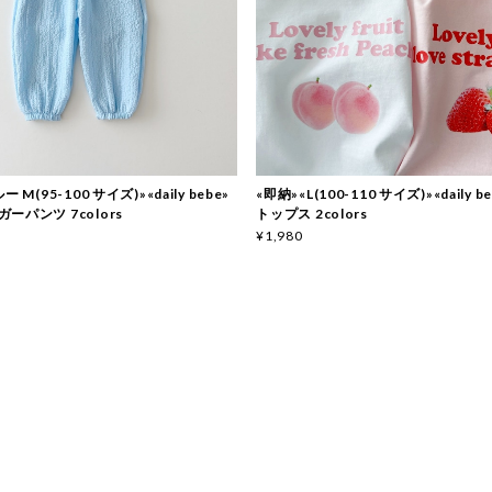
 M(95-100 サイズ)»«daily bebe»
«即納»«L(100-110 サイズ)»«daily 
ーパンツ 7colors
トップス 2colors
¥1,980