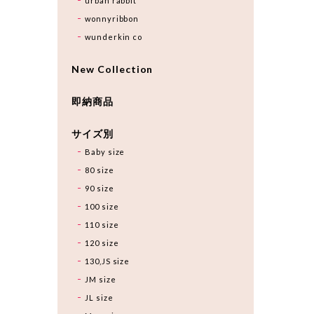
urban rabbit
wonnyribbon
wunderkin co
New Collection
即納商品
サイズ別
Baby size
80 size
90 size
100 size
110 size
120 size
130,JS size
JM size
JL size