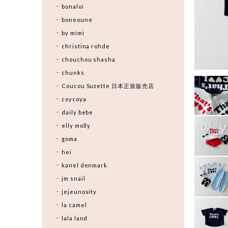
bonaloi
boneoune
by mimi
christina rohde
chouchou shasha
chunks
Coucou Suzette 日本正規販売店
coycoya
daily bebe
elly molly
goma
hei
kanel denmark
jm snail
jejeunosity
la camel
lala land