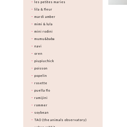
les petites maries
lila & fleur
mardi amber
mimi & lula
mini rodini
mumu&baba
navi
oren
piupiuchick
poisson
popelin
rosette
puella flo
ramijini
rommer
soybean
TAO (the animals observatory)