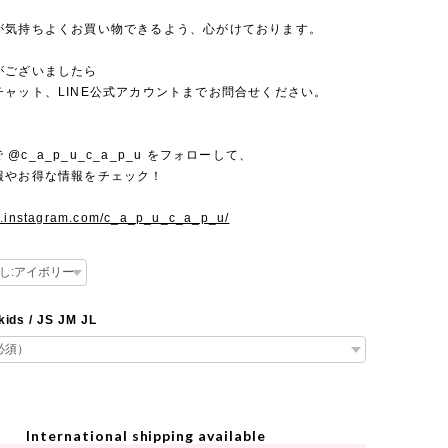
が気持ちよくお買い物できるよう、心がけております。
がございましたら
チャット、LINE公式アカウントまでお問合せください。
mで @c_a_p_u_c_a_p_u をフォローして、
報やお得な情報をチェック！
w.instagram.com/c_a_p_u_c_a_p_u/
kids / JS JM JL
International shipping available