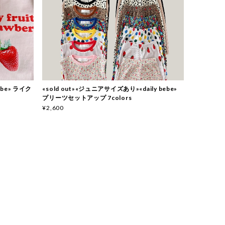
bebe» ライク
«sold out»«ジュニアサイズあり»«daily bebe»
プリーツセットアップ 7colors
¥2,600