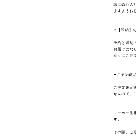
誠に恐れ入
ますようお
✦【即納】
予約と即納
お届けにな
別々にご注
✦ご予約商
ご注文確定
せんので、
メーカー生
す。
その際、ご