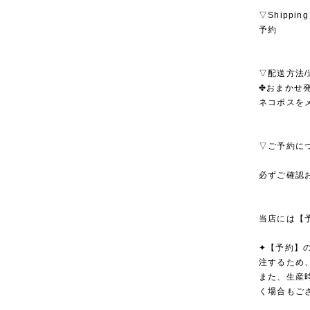
▽Shipping
予約
▽配送方法/
✤おまかせ発
ネコポスを
▽ご予約に
必ずご確認
当店には【
✦【予約】
注するため
また、生産
く場合もご