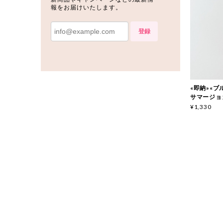
報をお届けいたします。
登録
«即納»«ブルー
サマージョガ
¥1,330