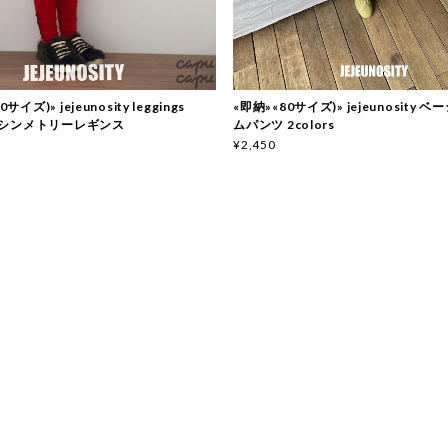
サイズ)» jejeunosity leggings
«即納»«80サイズ)» jejeunosity
s アシンメトリーレギンス
ムパンツ 2colors
¥2,450