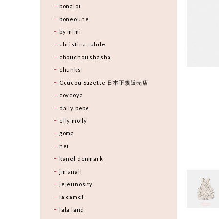
bonaloi
boneoune
by mimi
christina rohde
chouchou shasha
chunks
Coucou Suzette 日本正規販売店
coycoya
daily bebe
elly molly
goma
hei
kanel denmark
jm snail
jejeunosity
la camel
lala land