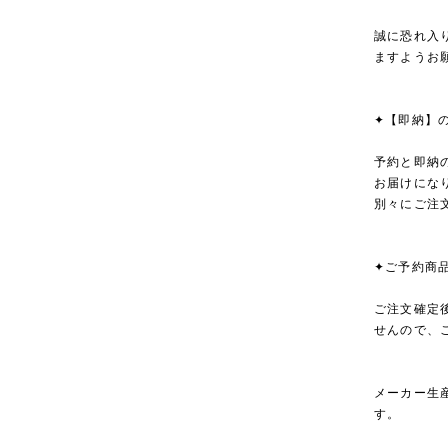
誠に恐れ入
ますようお
✦【即納】
予約と即納
お届けにな
別々にご注
✦ご予約商
ご注文確定
せんので、
メーカー生
す。