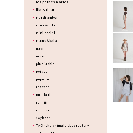
les petites maries
lila & fleur
mardi amber
mimi & lula
mini rodini
mumu&baba
navi
oren
piupiuchick
poisson
popelin
rosette
puella flo
ramijini
rommer
soybean
TAO (the animals observatory)