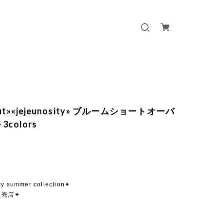
 out»«jejeunosity» ブルームショートオーバ
3colors
ty summer collection✦
販売店✦