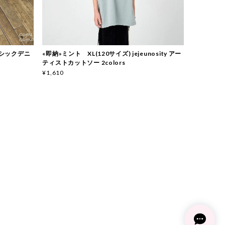
 ベーシックデニ
«即納»ミント XL(120サイズ) jejeunosity アー
ティストカットソー 2colors
¥1,610