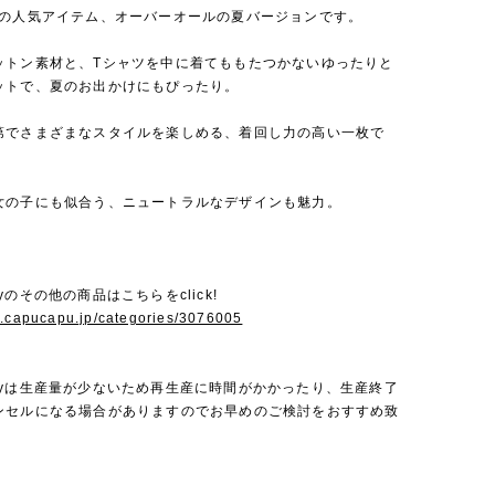
osityの人気アイテム、オーバーオールの夏バージョンです。
ットン素材と、Tシャツを中に着てももたつかないゆったりと
ットで、夏のお出かけにもぴったり。
第でさまざまなスタイルを楽しめる、着回し力の高い一枚で
女の子にも似合う、ニュートラルなデザインも魅力。
sityのその他の商品はこちらをclick!
w.capucapu.jp/categories/3076005
nosityは生産量が少ないため再生産に時間がかかったり、生産終了
ンセルになる場合がありますのでお早めのご検討をおすすめ致