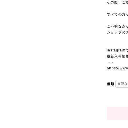
その際、ご
すべての方
ご不明な点
ショップの
instagra
最新入荷情
＞＞
https://ww
種類