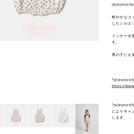
jejeun
軽やかなコ
したシルエ
インナー次
す。
男の子にも
*jejeuno
https://ww
*jejeu
によりキャ
します。