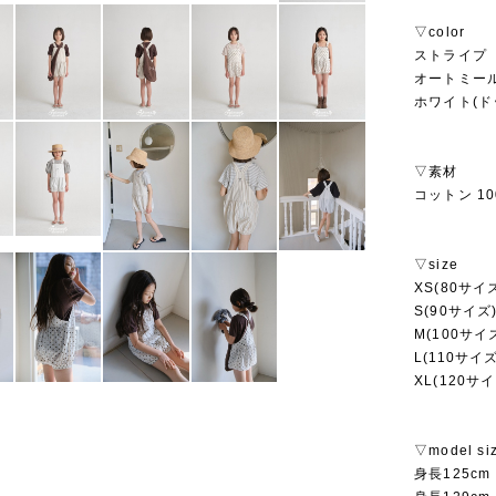
▽color
ストライプ
オートミール
ホワイト(ド
▽素材
コットン 10
▽size
XS(80サイ
S(90サイズ
M(100サ
L(110サイ
XL(120サイ
▽model si
身長125cm 