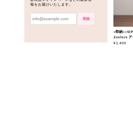
報をお届けいたします。
登録
«即納»«S(90
2color
¥1,400