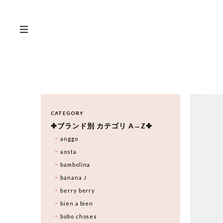
CATEGORY
✤ブランド別 カテゴリ A→Z✤
anggo
aosta
bambolina
banana J
berry berry
bien a bien
bobo choses