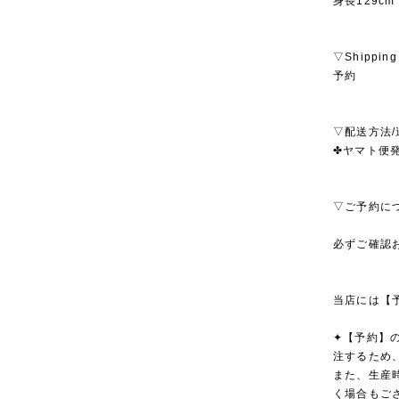
身長129cm 
▽Shipping
予約
▽配送方法/
✤ヤマト便発
▽ご予約に
必ずご確認
当店には【
✦【予約】
注するため
また、生産
く場合もご