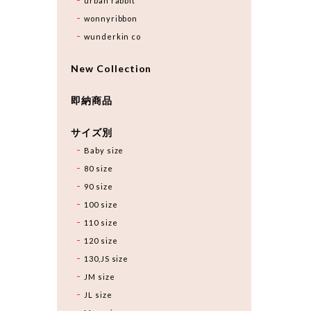
urban rabbit
wonnyribbon
wunderkin co
New Collection
即納商品
サイズ別
Baby size
80 size
90 size
100 size
110 size
120 size
130,JS size
JM size
JL size