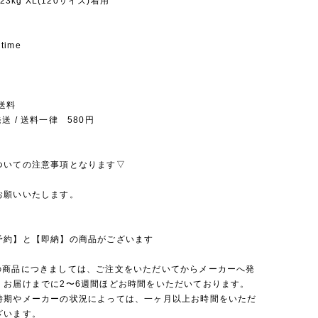
23kg XL(120サイズ)着用
 time
送料
送 / 送料一律 580円
ついての注意事項となります▽
お願いいたします。
予約】と【即納】の商品がございます
の商品につきましては、ご注文をいただいてからメーカーへ発
、お届けまでに2〜6週間ほどお時間をいただいております。
時期やメーカーの状況によっては、一ヶ月以上お時間をいただ
ざいます。