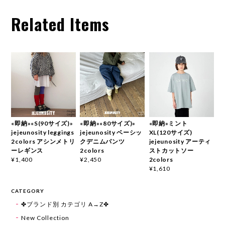
Related Items
«即納»«S(90サイズ)»
«即納»«80サイズ)»
«即納»ミント
jejeunosity leggings
jejeunosity ベーシッ
XL(120サイズ)
2colors アシンメトリ
クデニムパンツ
jejeunosity アーティ
ーレギンス
2colors
ストカットソー
2colors
¥1,400
¥2,450
¥1,610
CATEGORY
✤ブランド別 カテゴリ A→Z✤
New Collection