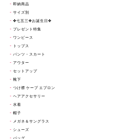
即納商品
サイズ別
✤七五三✤お誕生日✤
プレゼント特集
ワンピース
トップス
パンツ・スカート
アウター
セットアップ
靴下
つけ襟 ケープ エプロン
ヘアアクセサリー
水着
帽子
メガネ＆サングラス
シューズ
バッグ