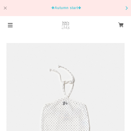
✤Autumn start✤