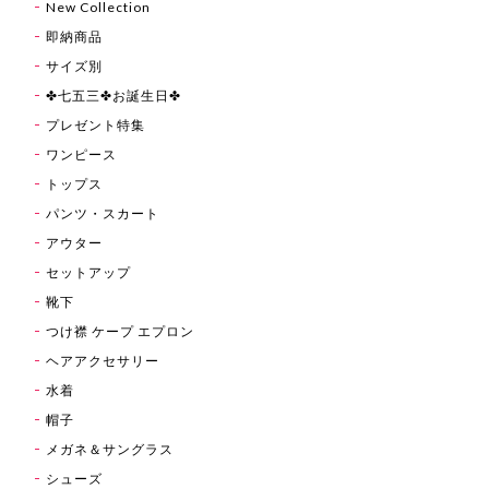
New Collection
即納商品
サイズ別
✤七五三✤お誕生日✤
プレゼント特集
ワンピース
トップス
パンツ・スカート
アウター
セットアップ
靴下
つけ襟 ケープ エプロン
ヘアアクセサリー
水着
帽子
メガネ＆サングラス
シューズ