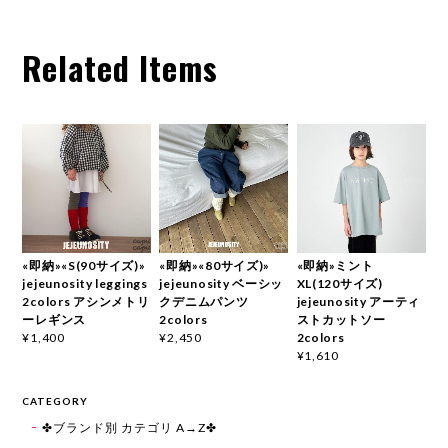
Related Items
«即納»«S(90サイズ)»
«即納»«80サイズ)»
«即納»ミント
jejeunosity leggings
jejeunosity ベーシッ
XL(120サイズ)
2colors アシンメトリ
クデニムパンツ
jejeunosity アーティ
ーレギンス
2colors
ストカットソー
2colors
¥1,400
¥2,450
¥1,610
CATEGORY
✤ブランド別 カテゴリ A→Z✤