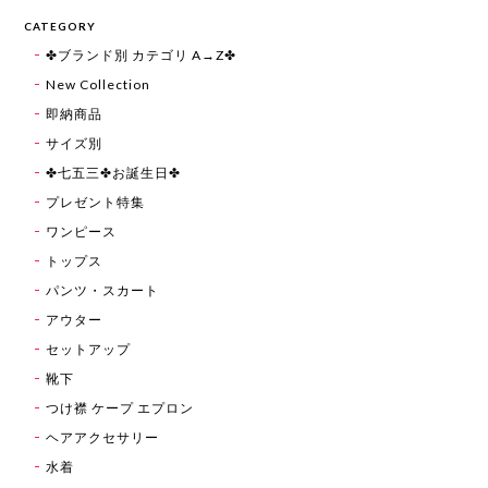
CATEGORY
✤ブランド別 カテゴリ A→Z✤
New Collection
即納商品
サイズ別
✤七五三✤お誕生日✤
プレゼント特集
ワンピース
トップス
パンツ・スカート
アウター
セットアップ
靴下
つけ襟 ケープ エプロン
ヘアアクセサリー
水着