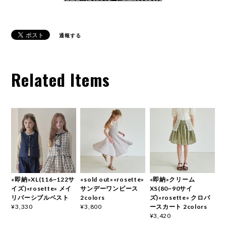
通報する
Related Items
«即納»XL(116~122サ
«sold out»«rosette»
«即納»クリーム
イズ)«rosette» メイ
サンデーワンピース
XS(80~90サイ
リバーシブルベスト
2colors
ズ)«rosette» クロバ
ースカート 2colors
¥3,330
¥3,800
¥3,420