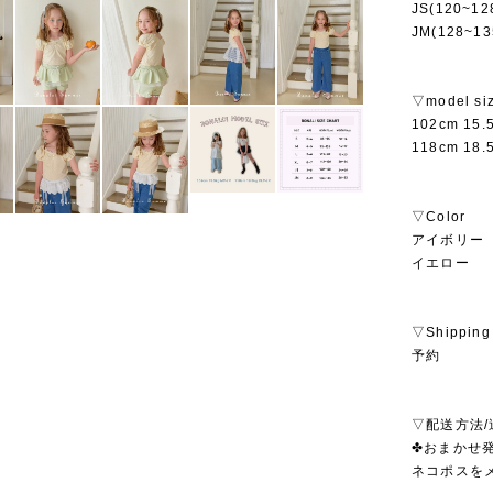
JS(120~1
JM(128~1
▽model si
102cm 15
118cm 18
▽Color
アイボリー
イエロー
▽Shipping
予約
▽配送方法/
✤おまかせ発
ネコポスを