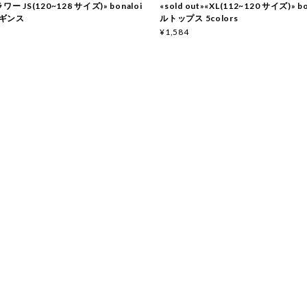
ー JS(120~128 サイズ)» bonaloi
«sold out»«XL(112~120 サイズ)» b
ギンス
ルトップス 5colors
¥1,584