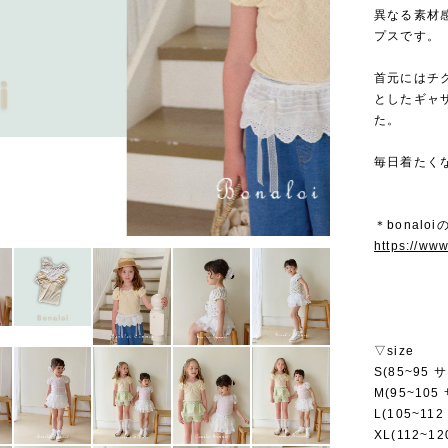
異なる素材
プスです。
首元にはチ
としたギャ
た。
毎日着たく
＊bonalo
https://ww
▽size
S(85~95 
M(95~105
L(105~11
XL(112~1