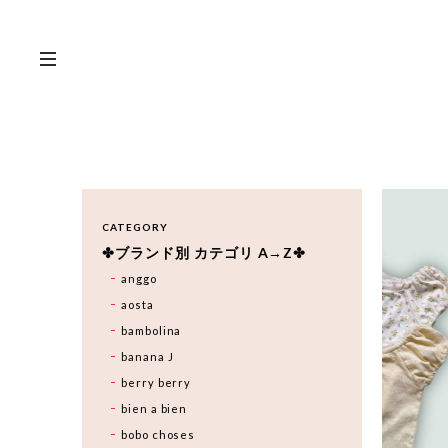
CATEGORY
✤ブランド別 カテゴリ A→Z✤
anggo
aosta
bambolina
banana J
berry berry
bien a bien
bobo choses