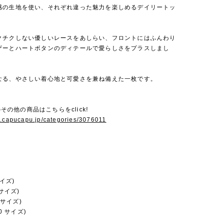
感の生地を使い、それぞれ違った魅力を楽しめるデイリートッ
クチクしない優しいレースをあしらい、フロントにはふんわり
ザーとハートボタンのディテールで愛らしさをプラスしまし
なる、やさしい着心地と可愛さを兼ね備えた一枚です。
iのその他の商品はこちらをclick!
w.capucapu.jp/categories/3076011
サイズ)
 サイズ)
2 サイズ)
20 サイズ)