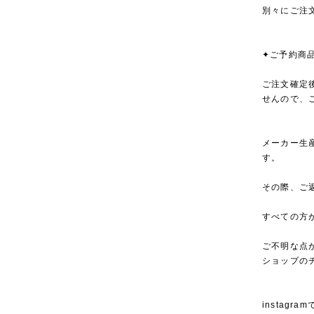
別々にご注
✦ご予約商
ご注文確定
せんので、
メーカー生
す。
その際、ご
すべての方
ご不明な点
ショップの
instagra