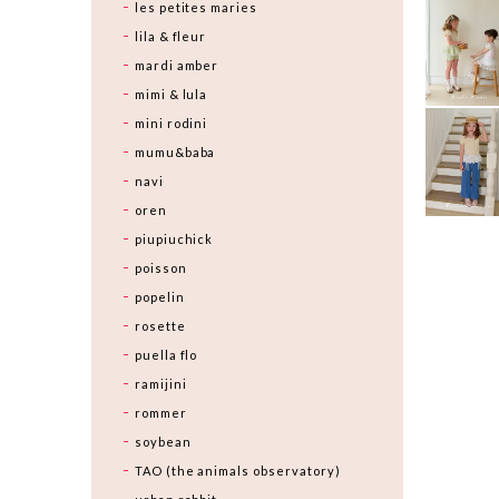
les petites maries
lila & fleur
mardi amber
mimi & lula
mini rodini
mumu&baba
navi
oren
piupiuchick
poisson
popelin
rosette
puella flo
ramijini
rommer
soybean
TAO (the animals observatory)