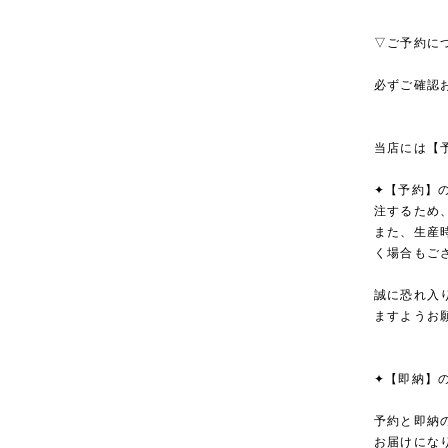
▽ご予約に
必ずご確認
当店には【
✦【予約】
注するため
また、生産
く場合もご
誠に恐れ入
ますようお
✦【即納】
予約と即納
お届けにな