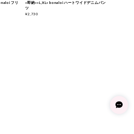
onaloi フリ
«即納»«L,XL» bonaloi ハートワイドデニムパン
ツ
¥2,730