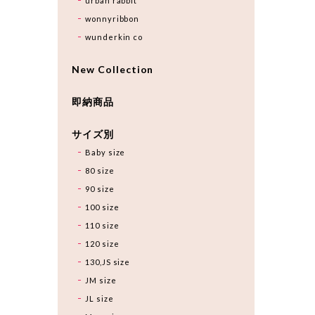
urban rabbit
wonnyribbon
wunderkin co
New Collection
即納商品
サイズ別
Baby size
80 size
90 size
100 size
110 size
120 size
130,JS size
JM size
JL size