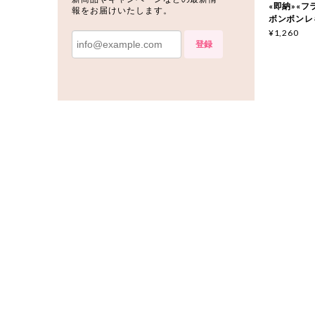
«即納»«フラワ
報をお届けいたします。
ボンボンレ
¥1,260
登録