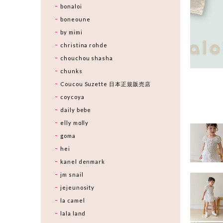
bonaloi
boneoune
by mimi
christina rohde
chouchou shasha
chunks
Coucou Suzette 日本正規販売店
coycoya
daily bebe
elly molly
goma
hei
kanel denmark
jm snail
jejeunosity
la camel
lala land