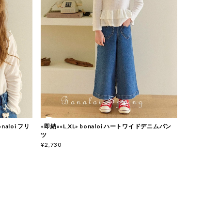
onaloi フリ
«即納»«L,XL» bonaloi ハートワイドデニムパン
ツ
¥2,730