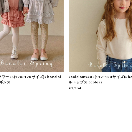
ー JS(120~128 サイズ)» bonaloi
«sold out»«XL(112~120 サイズ)» b
ギンス
ルトップス 5colors
¥1,584