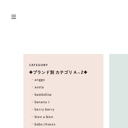
CATEGORY
✤ブランド別 カテゴリ A→Z✤
anggo
aosta
bambolina
banana J
berry berry
bien a bien
bobo choses