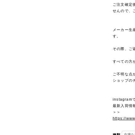
ご注文確定
せんので、
メーカー生
す。
その際、ご
すべての方
ご不明な点
ショップの
instagra
最新入荷情
＞＞
https://ww