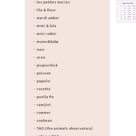
les petites maries
lila & fleur
mardi amber
mimi & lula
mini rodini
mumu&baba
navi
oren
piupiuchick
poisson
popelin
rosette
puella flo
ramijini
rommer
soybean
TAO (the animals observatory)