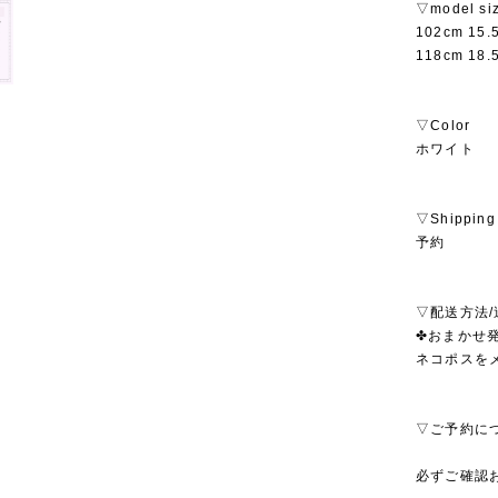
▽model si
102cm 15
118cm 18
▽Color
ホワイト
▽Shipping
予約
▽配送方法/
✤おまかせ発
ネコポスを
▽ご予約に
必ずご確認