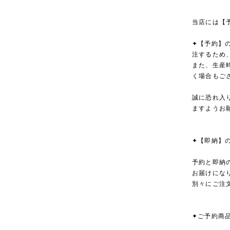
当店には【
✦【予約】
注するため
また、生産
く場合もご
誠に恐れ入
ますようお
✦【即納】
予約と即納
お届けにな
別々にご注
✦ご予約商