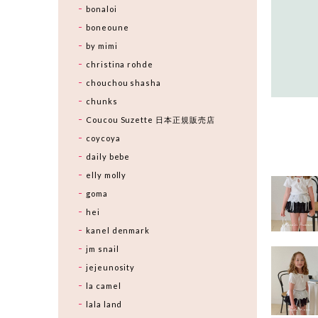
bonaloi
boneoune
by mimi
christina rohde
chouchou shasha
chunks
Coucou Suzette 日本正規販売店
coycoya
daily bebe
elly molly
goma
hei
kanel denmark
jm snail
jejeunosity
la camel
lala land