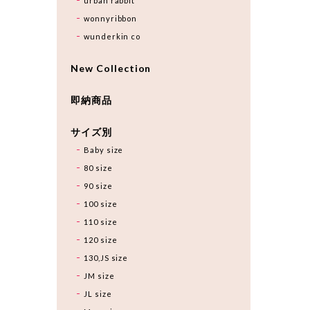
urban rabbit
wonnyribbon
wunderkin co
New Collection
即納商品
サイズ別
Baby size
80 size
90 size
100 size
110 size
120 size
130,JS size
JM size
JL size