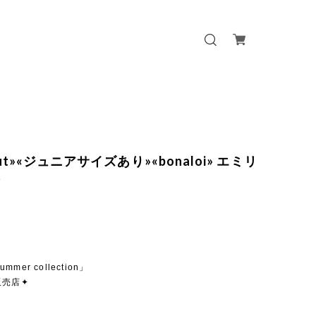
 out»«ジュニアサイズあり»«bonaloi» エミリ
ン
ummer collection」
販売店✦