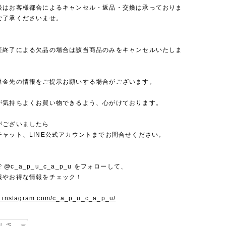
後はお客様都合によるキャンセル・返品・交換は承っておりま
ご了承くださいませ。
産終了による欠品の場合は該当商品のみをキャンセルいたしま
返金先の情報をご提示お願いする場合がございます。
が気持ちよくお買い物できるよう、心がけております。
がございましたら
チャット、LINE公式アカウントまでお問合せください。
mで @c_a_p_u_c_a_p_u をフォローして、
報やお得な情報をチェック！
w.instagram.com/c_a_p_u_c_a_p_u/