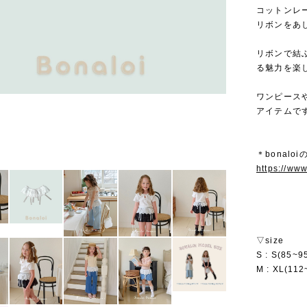
コットンレ
リボンをあ
リボンで結
る魅力を楽
ワンピース
アイテムで
＊bonalo
https://ww
▽size
S : S(85~
M : XL(11