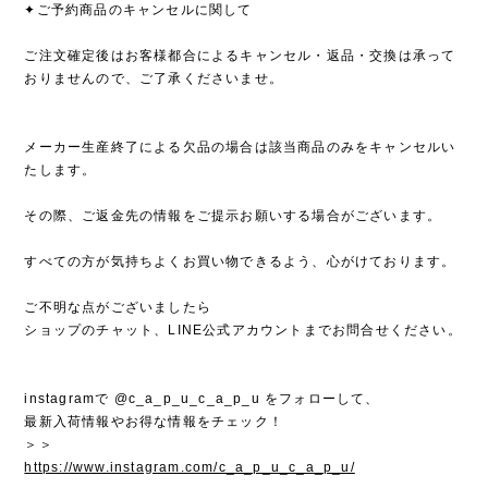
✦ご予約商品のキャンセルに関して
ご注文確定後はお客様都合によるキャンセル・返品・交換は承って
おりませんので、ご了承くださいませ。
メーカー生産終了による欠品の場合は該当商品のみをキャンセルい
たします。
その際、ご返金先の情報をご提示お願いする場合がございます。
すべての方が気持ちよくお買い物できるよう、心がけております。
ご不明な点がございましたら
ショップのチャット、LINE公式アカウントまでお問合せください。
instagramで @c_a_p_u_c_a_p_u をフォローして、
最新入荷情報やお得な情報をチェック！
＞＞
https://www.instagram.com/c_a_p_u_c_a_p_u/