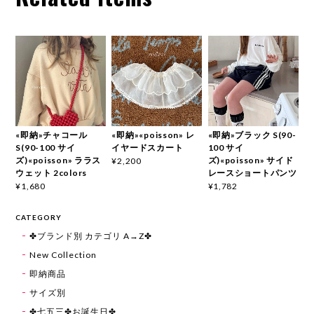
«即納»チャコール
«即納»«poisson» レ
«即納»ブラック S(90-
S(90-100 サイ
イヤードスカート
100 サイ
ズ)«poisson» ララス
ズ)«poisson» サイド
¥2,200
ウェット 2colors
レースショートパンツ
¥1,680
¥1,782
CATEGORY
✤ブランド別 カテゴリ A→Z✤
New Collection
即納商品
サイズ別
✤七五三✤お誕生日✤