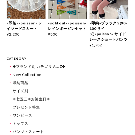
«即納»«poisson» レ
«sold out»«poisson»
«即納»ブラック S(90-
イヤードスカート
レインボーピンセット
100 サイ
ズ)«poisson» サイド
¥2,200
¥800
レースショートパンツ
¥1,782
CATEGORY
✤ブランド別 カテゴリ A→Z✤
New Collection
即納商品
サイズ別
✤七五三✤お誕生日✤
プレゼント特集
ワンピース
トップス
パンツ・スカート