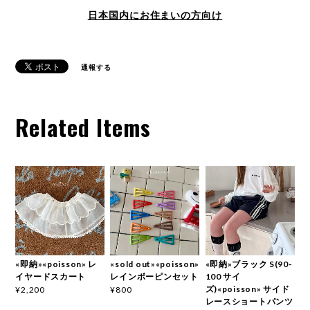
日本国内にお住まいの方向け
通報する
Related Items
«即納»«poisson» レ
«sold out»«poisson»
«即納»ブラック S(90-
イヤードスカート
レインボーピンセット
100 サイ
ズ)«poisson» サイド
¥2,200
¥800
レースショートパンツ