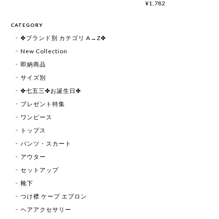
¥1,782
CATEGORY
✤ブランド別 カテゴリ A→Z✤
New Collection
即納商品
サイズ別
✤七五三✤お誕生日✤
プレゼント特集
ワンピース
トップス
パンツ・スカート
アウター
セットアップ
靴下
つけ襟 ケープ エプロン
ヘアアクセサリー