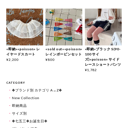
«即納»«poisson» レ
«sold out»«poisson»
«即納»ブラック S(90-
イヤードスカート
レインボーピンセット
100 サイ
ズ)«poisson» サイド
¥2,200
¥800
レースショートパンツ
¥1,782
CATEGORY
✤ブランド別 カテゴリ A→Z✤
New Collection
即納商品
サイズ別
✤七五三✤お誕生日✤