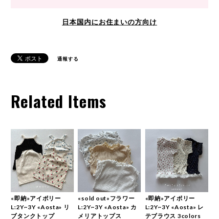
日本国内にお住まいの方向け
通報する
Related Items
«即納»アイボリー
«sold out»フラワー
«即納»アイボリー
L:2Y~3Y «Aosta» リ
L:2Y~3Y «Aosta» カ
L:2Y~3Y «Aosta» レ
ブタンクトップ
メリアトップス
テブラウス 3colors