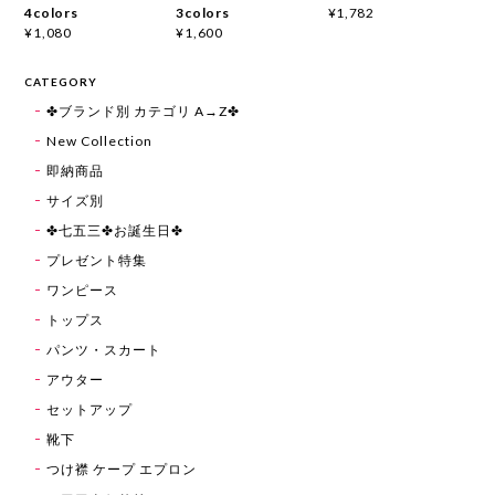
4colors
3colors
¥1,782
¥1,080
¥1,600
CATEGORY
✤ブランド別 カテゴリ A→Z✤
New Collection
即納商品
サイズ別
✤七五三✤お誕生日✤
プレゼント特集
ワンピース
トップス
パンツ・スカート
アウター
セットアップ
靴下
つけ襟 ケープ エプロン