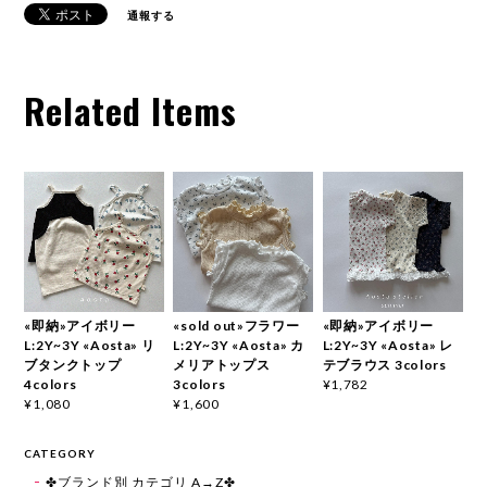
通報する
Related Items
«即納»アイボリー
«sold out»フラワー
«即納»アイボリー
L:2Y~3Y «Aosta» リ
L:2Y~3Y «Aosta» カ
L:2Y~3Y «Aosta» レ
ブタンクトップ
メリアトップス
テブラウス 3colors
4colors
3colors
¥1,782
¥1,080
¥1,600
CATEGORY
✤ブランド別 カテゴリ A→Z✤