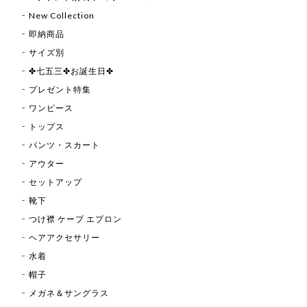
New Collection
即納商品
サイズ別
✤七五三✤お誕生日✤
プレゼント特集
ワンピース
トップス
パンツ・スカート
アウター
セットアップ
靴下
つけ襟 ケープ エプロン
ヘアアクセサリー
水着
帽子
メガネ＆サングラス