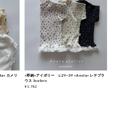
sta» カメリ
«即納»アイボリー L:2Y~3Y «Aosta» レテブラ
ウス 3colors
¥1,782