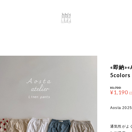
«即納»«
5colors
¥1,700
¥1,190
(
Aosta 2025
通気性がよ