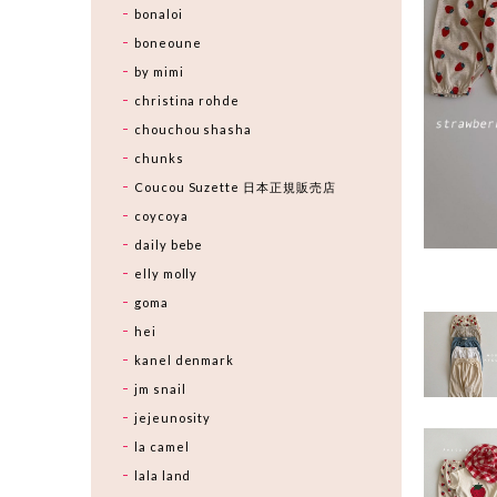
bonaloi
boneoune
by mimi
christina rohde
chouchou shasha
chunks
Coucou Suzette 日本正規販売店
coycoya
daily bebe
elly molly
goma
hei
kanel denmark
jm snail
jejeunosity
la camel
lala land