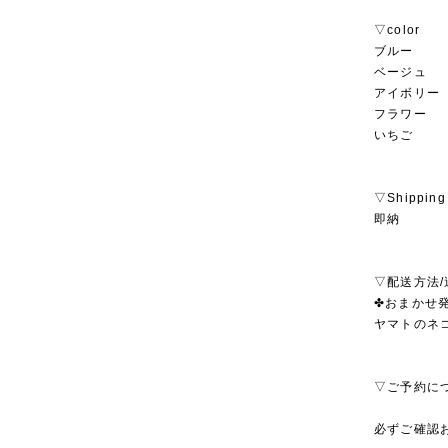
▽color
ブルー
ベージュ
アイボリー
フラワー
いちご
▽Shipping
即納
▽配送方法/
✤おまかせ発
ヤマトのネ
▽ご予約に
必ずご確認