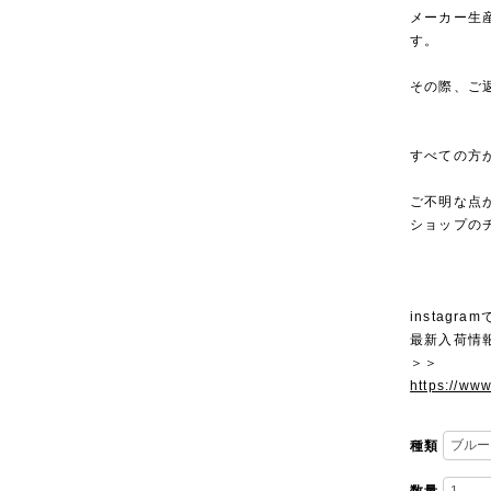
メーカー生
す。
その際、ご
すべての方
ご不明な点
ショップの
instagra
最新入荷情
＞＞
https://ww
種類