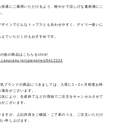
も快適にご着用いただけるよう、軽やかで涼しげな素材感にこ
た。
デザインでどんなトップスとも合わせやすく、デイリー使いに
ろえていただくのもおすすめです。
のその他の商品はこちらをclick!
w.capucapu.jp/categories/5412223
rは人気ブランドの商品につきましては、入荷に1～2ヶ月程度お時
る場合がございます。
状況により、生産終了などの理由でご注文をキャンセルさせて
合がございます。
りますが、上記内容をご確認・ご了承のうえ、ご注文いただけ
願い申し上げます。