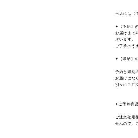
当店には【
✦【予約】
お届けまで
ざいます。
ご了承のう
✦【即納】
予約と即納
お届けにな
別々にご注
✦ご予約商
ご注文確定
せんので、