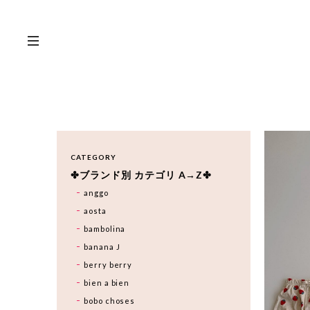
CATEGORY
✤ブランド別 カテゴリ A→Z✤
anggo
aosta
bambolina
banana J
berry berry
bien a bien
bobo choses