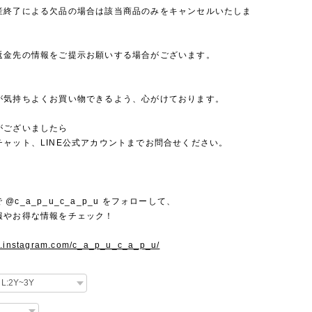
産終了による欠品の場合は該当商品のみをキャンセルいたしま
返金先の情報をご提示お願いする場合がございます。
が気持ちよくお買い物できるよう、心がけております。
がございましたら
チャット、LINE公式アカウントまでお問合せください。
mで @c_a_p_u_c_a_p_u をフォローして、
報やお得な情報をチェック！
w.instagram.com/c_a_p_u_c_a_p_u/