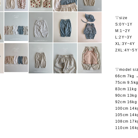
▽size
S:0Y~1Y
M:1~2Y
L:2Y~3Y
XL:3Y~4Y
2XL:4Y~5Y
▽model si
66cm 7kg
75cm 9.5
83cm 11k
90cm 13k
92cm 16k
100cm 14
105cm 14
108cm 17
110cm 16