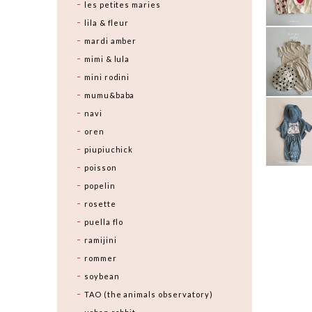
les petites maries
lila & fleur
mardi amber
mimi & lula
mini rodini
mumu&baba
navi
oren
piupiuchick
poisson
popelin
rosette
puella flo
ramijini
rommer
soybean
TAO (the animals observatory)