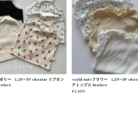
リー L:2Y~3Y «Aosta» リブタン
«sold out»フラワー L:2Y~3Y «Ao
olors
アトップス 3colors
¥1,600