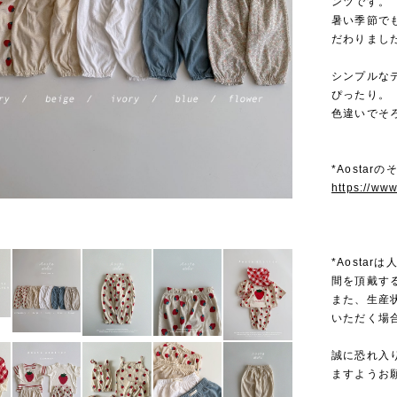
ンツです。
暑い季節で
だわりまし
シンプルな
ぴったり。
色違いでそ
*Aostar
https://ww
*Aosta
間を頂戴す
また、生産
いただく場
誠に恐れ入
ますようお