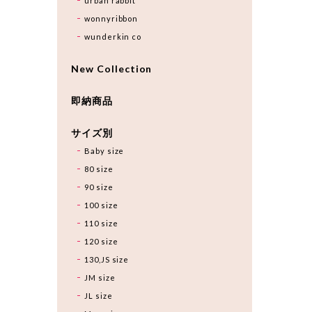
urban rabbit
wonnyribbon
wunderkin co
New Collection
即納商品
サイズ別
Baby size
80 size
90 size
100 size
110 size
120 size
130,JS size
JM size
JL size