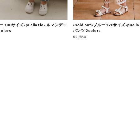
 100サイズ«puella flo» ルマンデニ
«sold out»ブルー 120サイズ«puella
olors
パンツ 2colors
¥2,980