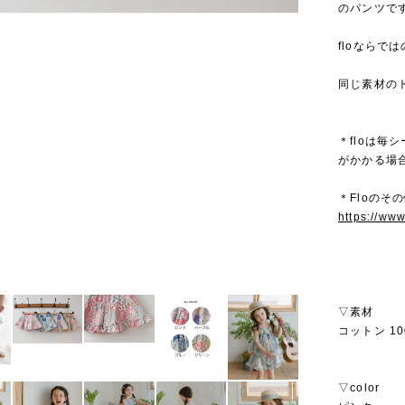
のパンツで
floなら
同じ素材の
＊floは
がかかる場
＊Floのその
https://ww
▽素材
コットン 10
▽color