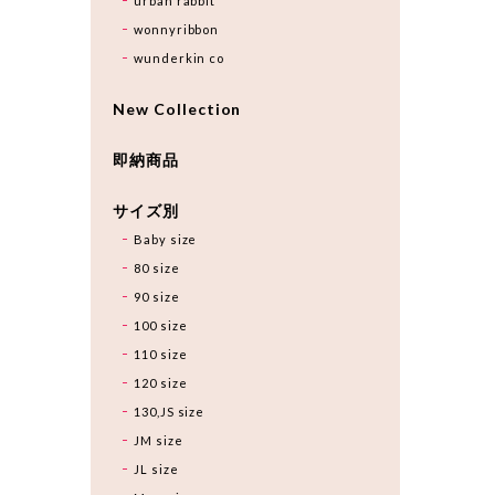
urban rabbit
wonnyribbon
wunderkin co
New Collection
即納商品
サイズ別
Baby size
80 size
90 size
100 size
110 size
120 size
130,JS size
JM size
JL size