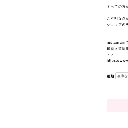
すべての方
ご不明な点
ショップの
instagra
最新入荷情
＞＞
https://ww
種類