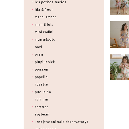
les petites maries
lila & fleur
mardi amber
mimi & lula
mini rodini
mumu&baba
navi
oren
piupiuchick
poisson
popelin
rosette
puella flo
ramijini
rommer
soybean
TAO (the animals observatory)