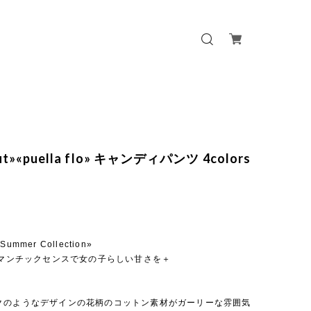
out»«puella flo» キャンディパンツ 4colors
o Summer Collection»
ロマンチックセンスで女の子らしい甘さを＋
クのようなデザインの花柄のコットン素材がガーリーな雰囲気