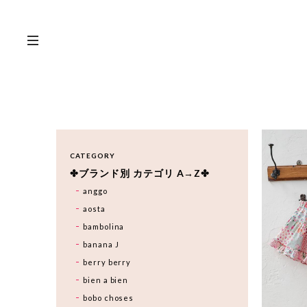
CATEGORY
✤ブランド別 カテゴリ A→Z✤
anggo
aosta
bambolina
banana J
berry berry
bien a bien
bobo choses