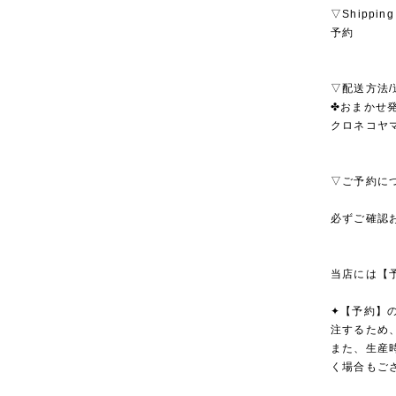
▽Shipping
予約
▽配送方法/
✤おまかせ発
クロネコヤ
▽ご予約に
必ずご確認
当店には【
✦【予約】
注するため
また、生産
く場合もご