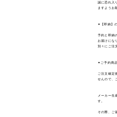
誠に恐れ入
ますようお
✦【即納】
予約と即納
お届けにな
別々にご注
✦ご予約商
ご注文確定
せんので、
メーカー生
す。
その際、ご