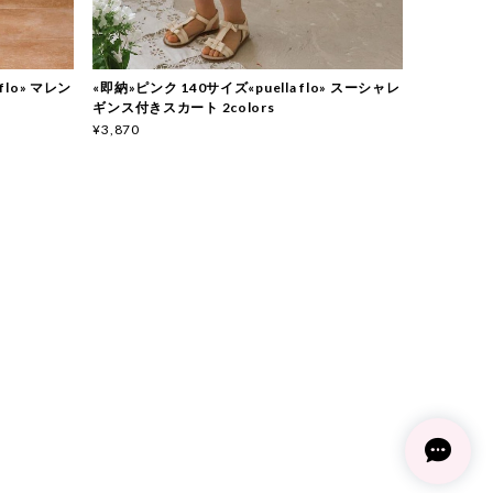
 flo» マレン
«即納»ピンク 140サイズ«puella flo» スーシャレ
ギンス付きスカート 2colors
¥3,870