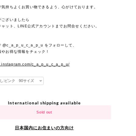
が気持ちよくお買い物できるよう、心がけております。
がございましたら
チャット、LINE公式アカウントまでお問合せください。
mで @c_a_p_u_c_a_p_u をフォローして、
報やお得な情報をチェック！
w.instagram.com/c_a_p_u_c_a_p_u/
International shipping available
Sold out
日本国内にお住まいの方向け