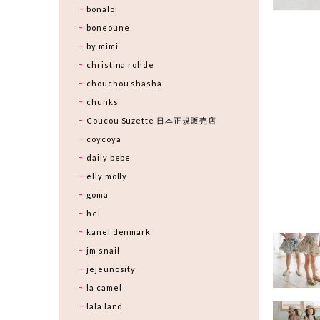
bonaloi
boneoune
by mimi
christina rohde
chouchou shasha
chunks
Coucou Suzette 日本正規販売店
coycoya
daily bebe
elly molly
goma
hei
kanel denmark
jm snail
jejeunosity
la camel
lala land