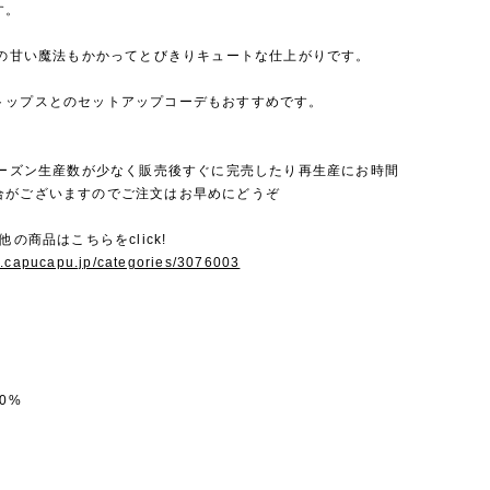
す。
ではの甘い魔法もかかってとびきりキュートな仕上がりです。
トップスとのセットアップコーデもおすすめです。
毎シーズン生産数が少なく販売後すぐに完売したり再生産にお時間
合がございますのでご注文はお早めにどうぞ
他の商品はこちらをclick!
w.capucapu.jp/categories/3076003
0%