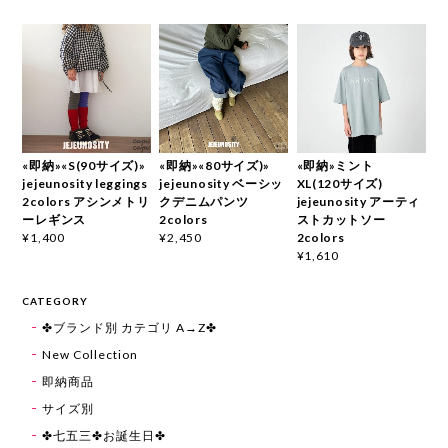
«即納»«S(90サイズ)»
«即納»«80サイズ)»
«即納»ミント
jejeunosity leggings
jejeunosity ベーシッ
XL(120サイズ)
2colors アシンメトリ
クデニムパンツ
jejeunosity アーティ
ーレギンス
2colors
ストカットソー
2colors
¥1,400
¥2,450
¥1,610
CATEGORY
✤ブランド別 カテゴリ A→Z✤
New Collection
即納商品
サイズ別
✤七五三✤お誕生日✤