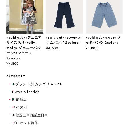
«sold out»«ジュニア
«sold out»«soye» オ
«sold out»«soye» ク
サイズあり»«elly
サムパンツ 2colors
ッドパンツ 2colors
molly» ジェニーバル
¥4,600
¥5,800
ーンワンピース
2colors
¥4,800
CATEGORY
✤ブランド別 カテゴリ A→Z✤
New Collection
即納商品
サイズ別
✤七五三✤お誕生日✤
プレゼント特集