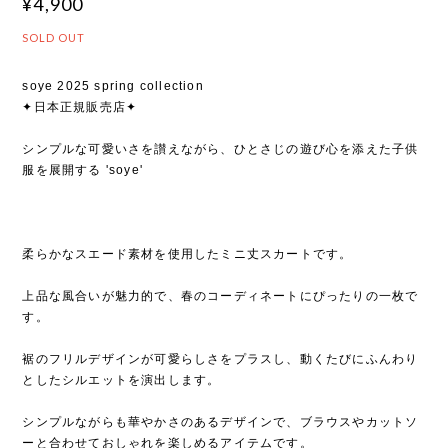
¥4,900
SOLD OUT
soye 2025 spring collection
✦日本正規販売店✦
シンプルな可愛いさを讃えながら、ひとさじの遊び心を添えた子供
服を展開する 'soye'
柔らかなスエード素材を使用したミニ丈スカートです。
上品な風合いが魅力的で、春のコーディネートにぴったりの一枚で
す。
裾のフリルデザインが可愛らしさをプラスし、動くたびにふんわり
としたシルエットを演出します。
シンプルながらも華やかさのあるデザインで、ブラウスやカットソ
ーと合わせておしゃれを楽しめるアイテムです。