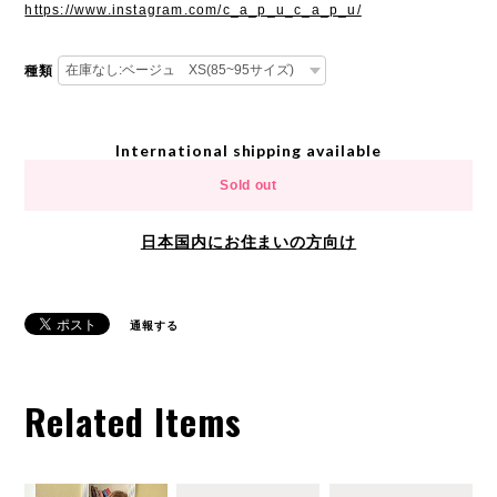
https://www.instagram.com/c_a_p_u_c_a_p_u/
種類
International shipping available
Sold out
日本国内にお住まいの方向け
通報する
Related Items