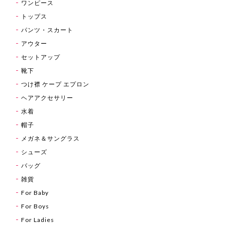
ワンピース
トップス
パンツ・スカート
アウター
セットアップ
靴下
つけ襟 ケープ エプロン
ヘアアクセサリー
水着
帽子
メガネ＆サングラス
シューズ
バッグ
雑貨
For Baby
For Boys
For Ladies