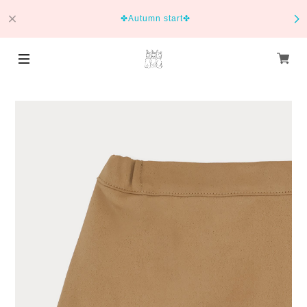
✤Autumn start✤