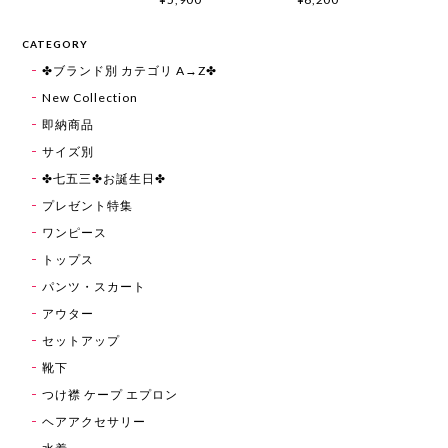
CATEGORY
✤ブランド別 カテゴリ A→Z✤
New Collection
即納商品
サイズ別
✤七五三✤お誕生日✤
プレゼント特集
ワンピース
トップス
パンツ・スカート
アウター
セットアップ
靴下
つけ襟 ケープ エプロン
ヘアアクセサリー