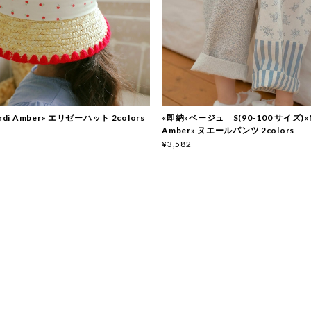
rdi Amber» エリゼーハット 2colors
«即納»ベージュ S(90-100 サイズ)«M
Amber» ヌエールパンツ 2colors
¥3,582