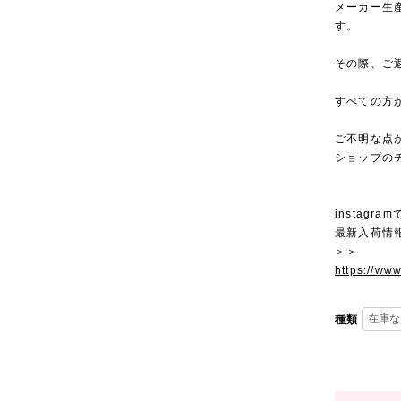
メーカー生
す。
その際、ご
すべての方
ご不明な点
ショップの
instagra
最新入荷情
＞＞
https://ww
種類