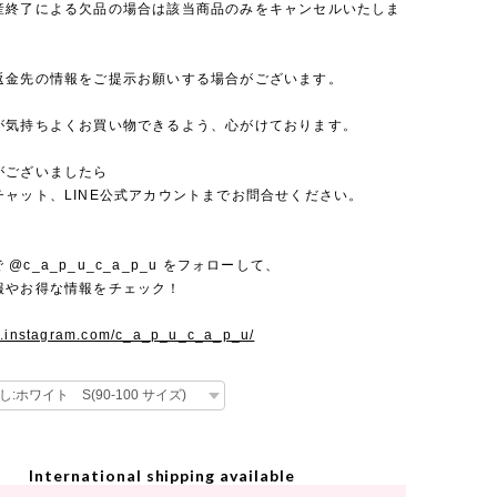
産終了による欠品の場合は該当商品のみをキャンセルいたしま
返金先の情報をご提示お願いする場合がございます。
が気持ちよくお買い物できるよう、心がけております。
がございましたら
チャット、LINE公式アカウントまでお問合せください。
mで @c_a_p_u_c_a_p_u をフォローして、
報やお得な情報をチェック！
w.instagram.com/c_a_p_u_c_a_p_u/
International shipping available