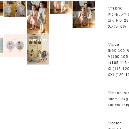
▽fabric
テンセル™ 
コットン 2
スパン 6%
▽size
S(90-100
M(100-10
L(105-11
XL(113-1
XXL(120-
▽model si
88cm 12
100cm 1
▽color