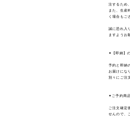
注するため
また、生産
く場合もご
誠に恐れ入
ますようお
✦【即納】
予約と即納
お届けにな
別々にご注
✦ご予約商
ご注文確定
せんので、