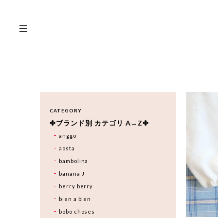
CATEGORY
✤ブランド別 カテゴリ A→Z✤
anggo
aosta
bambolina
banana J
berry berry
bien a bien
bobo choses