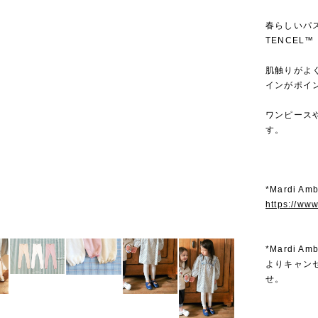
春らしいパ
TENCEL
肌触りがよ
インがポイ
ワンピース
す。
*Mardi 
https://ww
*Mardi
よりキャン
せ。