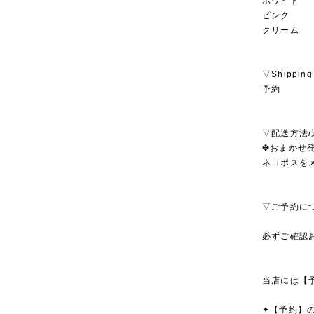
ホワイト
ピンク
クリーム
▽Shipping
予約
▽配送方法/
✤おまかせ発
ネコポスを
▽ご予約に
必ずご確認
当店には【
✦【予約】