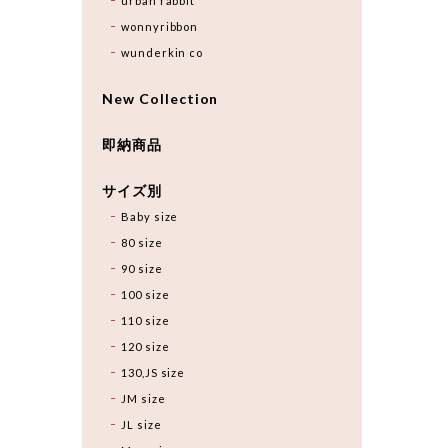
urban rabbit
wonnyribbon
wunderkin co
New Collection
即納商品
サイズ別
Baby size
80 size
90 size
100 size
110 size
120 size
130,JS size
JM size
JL size