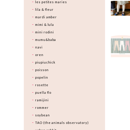
les petites maries
lila & fleur
mardi amber
mimi & lula
mini rodini
mumu&baba
navi
oren
piupiuchick
poisson
popelin
rosette
puella flo
ramijini
rommer
soybean
TAO (the animals observatory)