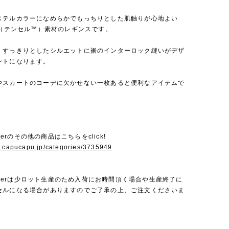
ステルカラーになめらかでもっちりとした肌触りが心地よい
™（テンセル™）素材のレギンスです。
くすっきりとしたシルエットに裾のインターロック縫いがデザ
ントになります。
やスカートのコーデに欠かせない一枚あると便利なアイテムで
Amberのその他の商品はこちらをclick!
w.capucapu.jp/categories/3735949
 Amberは少ロット生産のため入荷にお時間頂く場合や生産終了に
セルになる場合がありますのでご了承の上、ご注文くださいま