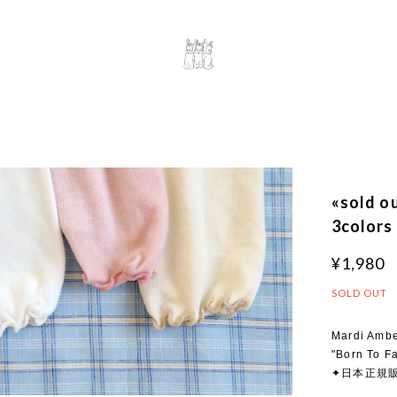
«sold 
3colors
¥1,980
SOLD OUT
Mardi Ambe
"Born To F
✦日本正規